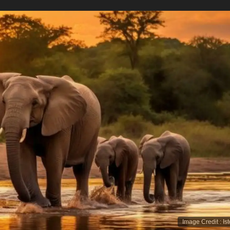
Image Credit
:
Is