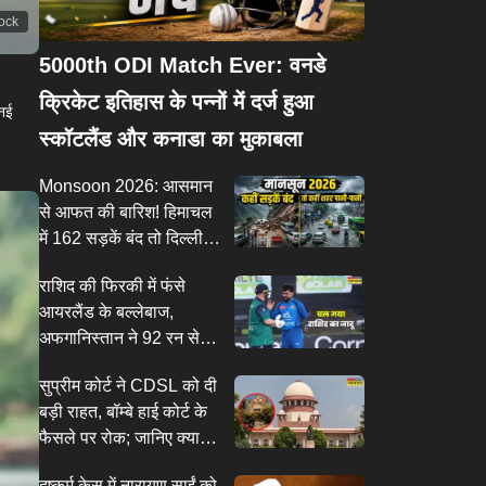
tock
5000th ODI Match Ever: वनडे
क्रिकेट इतिहास के पन्नों में दर्ज हुआ
 नई
स्कॉटलैंड और कनाडा का मुकाबला
Monsoon 2026: आसमान
से आफत की बारिश! हिमाचल
में 162 सड़कें बंद तो दिल्ली में
मकान-पेड़ गिरे; ओडिशा-केरल
राशिद की फिरकी में फंसे
में रेड अलर्ट
आयरलैंड के बल्लेबाज,
अफगानिस्तान ने 92 रन से
जीत दर्ज कर सीरीज में बनाई
सुप्रीम कोर्ट ने CDSL को दी
बढ़त
बड़ी राहत, बॉम्बे हाई कोर्ट के
फैसले पर रोक; जानिए क्या
करती है यह संस्था
दुष्कर्म केस में नारायण साईं को