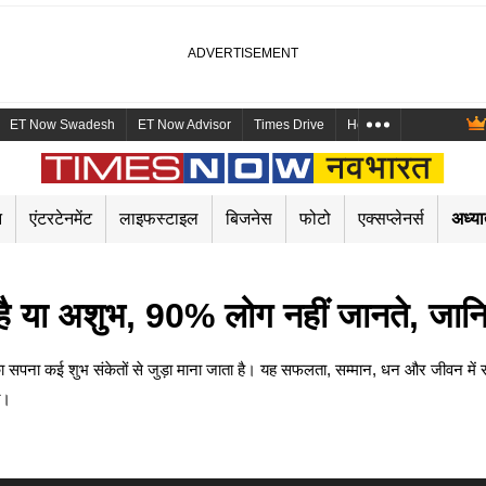
ET Now Swadesh
ET Now Advisor
Times Drive
Health and Me
Mara
न
एंटरटेनमेंट
लाइफस्टाइल
बिजनेस
फोटो
एक्सप्लेनर्स
अध्या
 है या अशुभ, 90% लोग नहीं जानते, जानिए 
थी का सपना कई शुभ संकेतों से जुड़ा माना जाता है। यह सफलता, सम्मान, धन और जीवन मे
त।