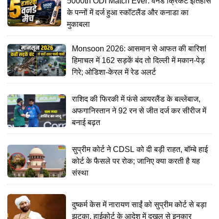
5000th ODI Match Ever: वनडे क्रिकेट इतिहास
के पन्नों में दर्ज हुआ स्कॉटलैंड और कनाडा का
मुकाबला
Monsoon 2026: आसमान से आफत की बारिश!
हिमाचल में 162 सड़कें बंद तो दिल्ली में मकान-पेड़
गिरे; ओडिशा-केरल में रेड अलर्ट
राशिद की फिरकी में फंसे आयरलैंड के बल्लेबाज,
अफगानिस्तान ने 92 रन से जीत दर्ज कर सीरीज में
बनाई बढ़त
सुप्रीम कोर्ट ने CDSL को दी बड़ी राहत, बॉम्बे हाई
कोर्ट के फैसले पर रोक; जानिए क्या करती है यह
संस्था
दुष्कर्म केस में नारायण साईं को सुप्रीम कोर्ट से बड़ा
झटका, हाईकोर्ट के आदेश में दखल से इनकार