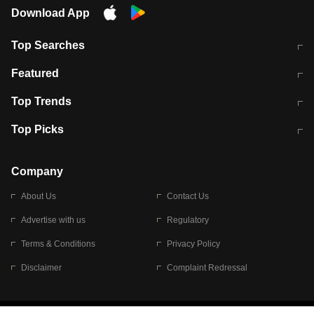
Download App
Top Searches
मुंबई में लगे 'जेन जी' के पोस्टर, लिखा- 'मैं
मानसून में वायरल इंफ्केशन से बचाव करेंगी ये
Featured
विद्यार्थियों के साथ हूं
होममेड़ ड्रिंक
10 अगस्त को विधानसभा का घेराव करेंगे
Pune News: प्राइवेट स्कूल में दर्दनाक
Top Trends
छात्र
हादसा
RBI का नया नियम: अब बैंकों को अपनी सभी
जम्मू-श्रीनगर नेशनल हाईवे पर आज वाहनों
Top Picks
शाखाओं में जमा पर देना होगा एकसमान ब्याज
की आवाजाही पूरी तरह ठप
अगले 14 घंटे दिल्ली-यूपी समेत इन राज्यों में
सोशल मीडिया पर वायरल हुई आईआईटी बॉम्बे
बारिश की चेतावनी
के स्टूडेंट की मार्कशीट
Company
About Us
Contact Us
Advertise with us
Regulatory
Terms & Conditions
Privacy Policy
Disclaimer
Complaint Redressal
© 2026 Bennett, Coleman & Company Limited