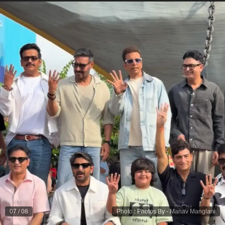
07
/
08
Photo
:
Photos By - Manav Manglani