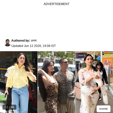
Authored by
:
अभय
Updated
Jun 12 2026, 19:08 IST
01
/
08
SHARE