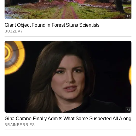
बच्चे सीखें, घबराएं नहीं।
Hindi News
Lifestyle
End of Article
सुनीत सिंह
AUTHOR
सुनीत सिंह टाइम्स नाउ नवभारत डिजिटल में डिप्टी न्यूज एडिटर के रूप में कार्यरत हैं 
और लाइफस्टाइल सेक्शन में स्पेशल स्टोरीज प्रोजेक्ट का नेतृत्व कर रहे हैं। टीवी 
और डिजिटल पत्रकारिता में 13 वर्षों के अनुभव के साथ, सुनीत उन बहुमुखी 
और पढ़ें
पत्रकारों में शामिल हैं जिन्होंने न्यूजरूम और फील्ड—दोनों मोर्चों पर खुद को साबित 
किया है। माइक, कैमरा और एडिटिंग डेस्क तीनों से उनकी सहज जुगलबंदी ने उन्हें 
एक संतुलित और विश्वसनीय मीडिया प्रोफेशनल के रूप में स्थापित किया है। 
Follow Us:
पिछले 10 वर्षों से सुनीत लाइफस्टाइल, लिटरेचर, सिनेमा और संस्कृति से जुड़ी गहन 
व विश्लेषणात्मक स्टोरीज लिखते रहे हैं और अबतक 12,000 से अधिक आर्टिकल 
पब्लिश कर चुके हैं। उनकी लेखन शैली गहराई, मौलिक दृष्टिकोण और रिसर्च-
Subscribe to our daily Newsletter!
आधारित प्रस्तुति से पहचानी जाती है। वे विषयों की बारीकियों को पकड़कर उन्हें 
सरल, प्रभावी और पाठकों से जुड़ने वाली भाषा में ढालने में दक्ष हैं।
SUBMIT