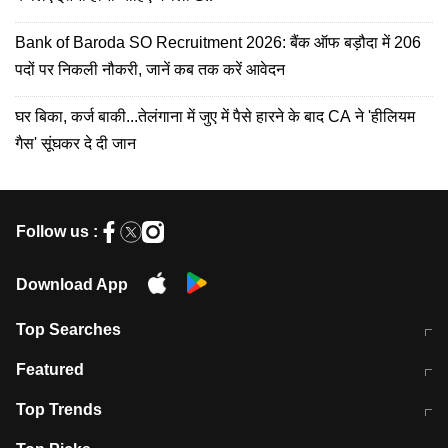
Bank of Baroda SO Recruitment 2026: बैंक ऑफ बड़ौदा में 206
पदों पर निकली नौकरी, जानें कब तक करें आवेदन
घर बिका, कर्ज बाकी...तेलंगाना में जुए में पैसे हारने के बाद CA ने 'हीलियम
गैस' सूंघकर दे दी जान
Follow us :
Download App
Top Searches
मुंबई में लगे 'जेन जी' के पोस्टर, लिखा- 'मैं
मानसून में वायरल इंफ्केशन से बचाव करेंगी ये
Featured
विद्यार्थियों के साथ हूं
होममेड़ ड्रिंक
10 अगस्त को विधानसभा का घेराव करेंगे
Pune News: प्राइवेट स्कूल में दर्दनाक
Top Trends
छात्र
हादसा
RBI का नया नियम: अब बैंकों को अपनी सभी
जम्मू-श्रीनगर नेशनल हाईवे पर आज वाहनों