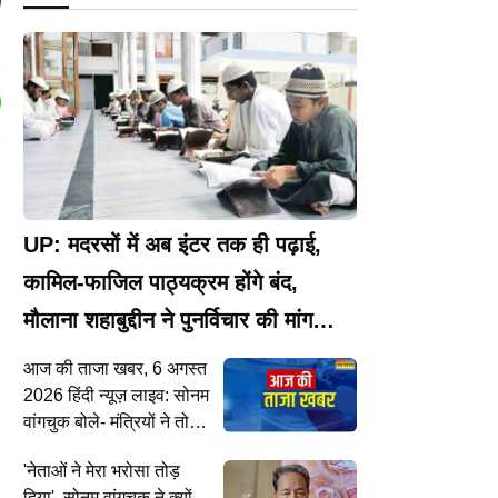
UP: मदरसों में अब इंटर तक ही पढ़ाई,
कामिल-फाजिल पाठ्यक्रम होंगे बंद,
मौलाना शहाबुद्दीन ने पुनर्विचार की मांग
उठाई
आज की ताजा खबर, 6 अगस्त
2026 हिंदी न्यूज़ लाइव: सोनम
वांगचुक बोले- मंत्रियों ने तोड़ा
वादा...करणी सेना और नागपुर
'नेताओं ने मेरा भरोसा तोड़
से उठे आरक्षण विरोधी स्वर,
दिया', सोनम वांगचुक ने क्यों