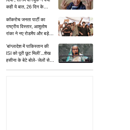
ईरान ने कहा, 'मोजतबा खामेनेई
कही ये बात, 26 दिन के
से संपर्क करना बेहद कठिन'
अनशन से जुड़ी है घटना
कॉकरोच जनता पार्टी का
राष्ट्रीय विस्तार, आशुतोष
रांका ने नए रोडमैप और बड़े
ऐलान के दिए संकेत, आज का
TS
UTILITY NEWS
I
'बांग्लादेश में पाकिस्तान की
s AFG ODI: बारिश के चलते टूटा
रिजर्व्ड स्पेशल ट्रेनों का किराया रेगुलर से
U
दिन अहम
 कप 2027 में सीधा एंट्री का सपना,
ज्यादा क्यों होता है? रेल मंत्री अश्विनी वैष्णव
क
ISI को पूरी छूट मिली'...शेख
 है केवल एक कठिन रास्ता
ने संसद में दी पूरी जानकारी
श
हसीना के बेटे बोले- जेलों से
छूटकर आतंकवादी आ रहे,
भारत के लिए खतरा!