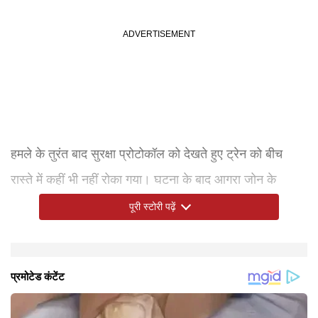
हमले के तुरंत बाद सुरक्षा प्रोटोकॉल को देखते हुए ट्रेन को बीच
रास्ते में कहीं भी नहीं रोका गया। घटना के बाद आगरा जोन के
एडीजी एस.के. भगत, आगरा रेंज के डीआईजी शैलेंद्र पांडे और
पूरी स्टोरी पढ़ें
फिरोजाबाद के एसएसपी आदित्. लांग्हे मौके पर पहुंचे।
हिरासत में एक संदिग्ध
रेलवे ट्रेक के आसपास के करीब 150 सीसीटीवी फुटेज खंगालने के
बाद रात करीब 12 बजे तीन किशोरों की पहचान की गई। फिलहाल