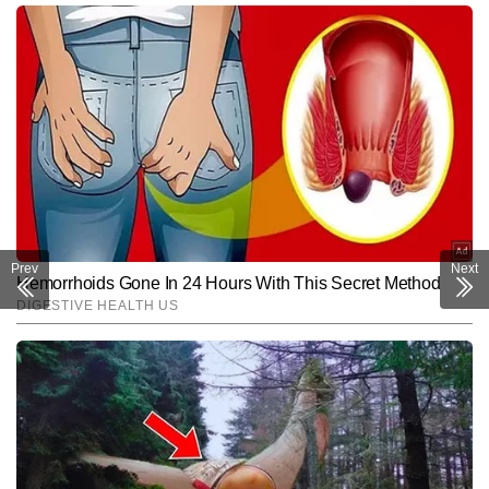
Prev
Next