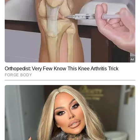
पुलिस ने एक संदिग्ध व्यक्ति को हिरासत में लिया है और पूछताछ
जारी है।
Hindi News
India
End of Article
पीयूष कुमार
AUTHOR
पीयूष कुमार टाइम्स नाउ नवभारत डिजिटल के न्यूज डेस्क पर Senior Copy 
Editor के रूप में कार्यरत हैं। देश-दुनिया की हलचल पर उनकी पैनी नजर रहती है 
और इन घटनाओं को सटीक, सरल और असरदार अंदाज में खबरों की भाषा देना 
और पढ़ें
उनकी सबसे बड़ी ताकत है। ब्रेकिंग न्यूज की रफ्तार हो या किसी जटिल मुद्दे को 
आसान बनाकर समझाने वाले एक्सप्लेनर—पीयूष दोनों में बराबर दक्षता रखते हैं। 
न्यूज जजमेंट, फैक्ट-बेस्ड राइटिंग और एंड-टू-एंड कॉपी प्रोडक्शन पर इनकी पकड़ 
Follow Us: