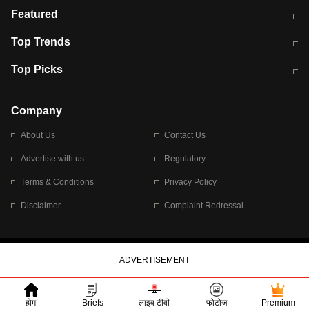
मुंबई में लगे 'जेन जी' के पोस्टर, लिखा- 'मैं
मानसून में वायरल इंफ्केशन से बचाव करेंगी ये
Featured
विद्यार्थियों के साथ हूं
होममेड़ ड्रिंक
10 अगस्त को विधानसभा का घेराव करेंगे
Pune News: प्राइवेट स्कूल में दर्दनाक
Top Trends
छात्र
हादसा
RBI का नया नियम: अब बैंकों को अपनी सभी
जम्मू-श्रीनगर नेशनल हाईवे पर आज वाहनों
Top Picks
शाखाओं में जमा पर देना होगा एकसमान ब्याज
की आवाजाही पूरी तरह ठप
अगले 14 घंटे दिल्ली-यूपी समेत इन राज्यों में
सोशल मीडिया पर वायरल हुई आईआईटी बॉम्बे
बारिश की चेतावनी
के स्टूडेंट की मार्कशीट
Company
About Us
Contact Us
Advertise with us
Regulatory
Terms & Conditions
Privacy Policy
Disclaimer
Complaint Redressal
© 2026 Bennett, Coleman & Company Limited
होम
Briefs
लाइव टीवी
फोटोज
Premium