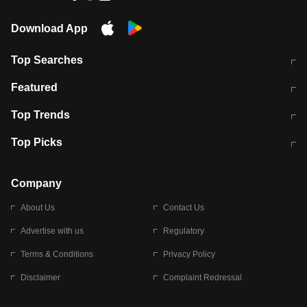
Download App
Top Searches
मुंबई में लगे 'जेन जी' के पोस्टर, लिखा- 'मैं
मानसून में वायरल इंफ्केशन से बचाव करेंगी ये
Featured
विद्यार्थियों के साथ हूं
होममेड़ ड्रिंक
10 अगस्त को विधानसभा का घेराव करेंगे
Pune News: प्राइवेट स्कूल में दर्दनाक
Top Trends
छात्र
हादसा
RBI का नया नियम: अब बैंकों को अपनी सभी
जम्मू-श्रीनगर नेशनल हाईवे पर आज वाहनों
Top Picks
शाखाओं में जमा पर देना होगा एकसमान ब्याज
की आवाजाही पूरी तरह ठप
अगले 14 घंटे दिल्ली-यूपी समेत इन राज्यों में
सोशल मीडिया पर वायरल हुई आईआईटी बॉम्बे
बारिश की चेतावनी
के स्टूडेंट की मार्कशीट
Company
About Us
Contact Us
Advertise with us
Regulatory
Terms & Conditions
Privacy Policy
Disclaimer
Complaint Redressal