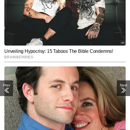
Prev
Next