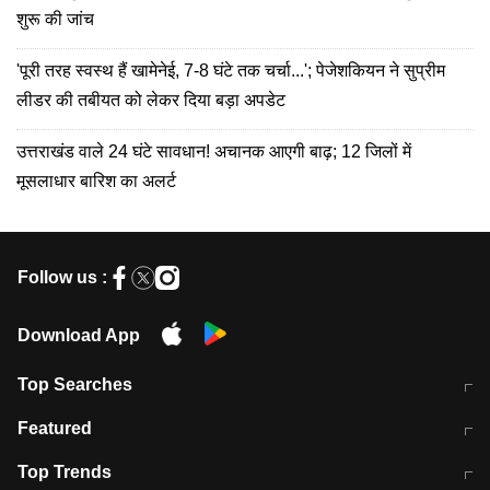
शुरू की जांच
'पूरी तरह स्वस्थ हैं खामेनेई, 7-8 घंटे तक चर्चा...'; पेजेशकियन ने सुप्रीम
लीडर की तबीयत को लेकर दिया बड़ा अपडेट
उत्तराखंड वाले 24 घंटे सावधान! अचानक आएगी बाढ़; 12 जिलों में
मूसलाधार बारिश का अलर्ट
Follow us :
Download App
Top Searches
मुंबई में लगे 'जेन जी' के पोस्टर, लिखा- 'मैं
मानसून में वायरल इंफ्केशन से बचाव करेंगी ये
Featured
विद्यार्थियों के साथ हूं
होममेड़ ड्रिंक
10 अगस्त को विधानसभा का घेराव करेंगे
Pune News: प्राइवेट स्कूल में दर्दनाक
Top Trends
छात्र
हादसा