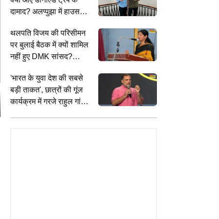
दामाद? अलप्पुझा में हाउसबोट
का लुत्फ लेते दिखे माइकल
थलपति विजय की परिसीमन
बोलोस
पर बुलाई बैठक में क्यों शामिल
नहीं हुए DMK सांसद?
कनिमोझी ने बताई इसकी वजह
'भारत के युवा देश की सबसे
बड़ी ताकत', छात्रों की गूंज
कार्यक्रम में गरजे राहुल गांधी;
बोले- रोजगार के सभी दरवाजे
हैं बंद