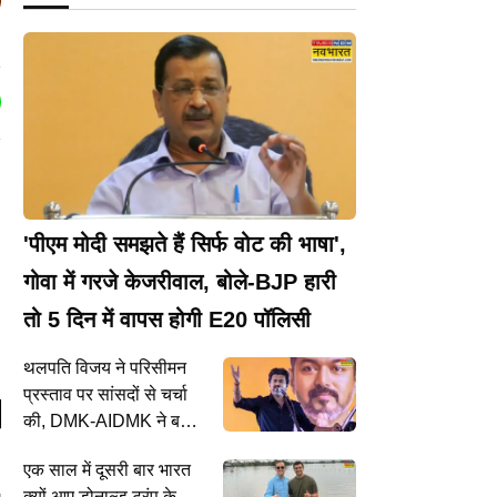
'पीएम मोदी समझते हैं सिर्फ वोट की भाषा',
गोवा में गरजे केजरीवाल, बोले-BJP हारी
तो 5 दिन में वापस होगी E20 पॉलिसी
थलपति विजय ने परिसीमन
प्रस्ताव पर सांसदों से चर्चा
की, DMK-AIDMK ने बनाई
दूरियां; जानें कौन-कौन सी
एक साल में दूसरी बार भारत
पार्टियां हुईं शामिल
क्यों आए डोनाल्ड ट्रंप के