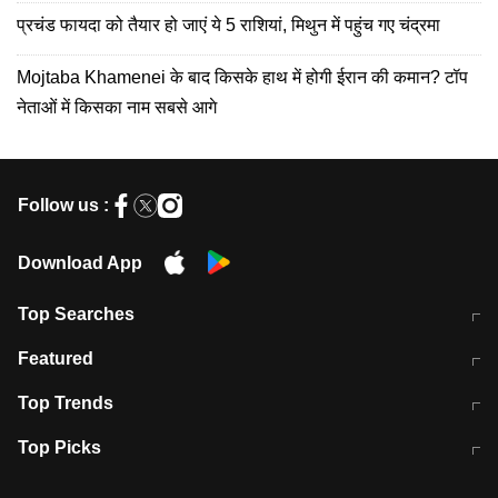
प्रचंड फायदा को तैयार हो जाएं ये 5 राशियां, मिथुन में पहुंच गए चंद्रमा
Mojtaba Khamenei के बाद किसके हाथ में होगी ईरान की कमान? टॉप
नेताओं में किसका नाम सबसे आगे
Follow us :
Download App
Top Searches
मुंबई में लगे 'जेन जी' के पोस्टर, लिखा- 'मैं
मानसून में वायरल इंफ्केशन से बचाव करेंगी ये
Featured
विद्यार्थियों के साथ हूं
होममेड़ ड्रिंक
10 अगस्त को विधानसभा का घेराव करेंगे
Pune News: प्राइवेट स्कूल में दर्दनाक
Top Trends
छात्र
हादसा
RBI का नया नियम: अब बैंकों को अपनी सभी
जम्मू-श्रीनगर नेशनल हाईवे पर आज वाहनों
Top Picks
शाखाओं में जमा पर देना होगा एकसमान ब्याज
की आवाजाही पूरी तरह ठप
अगले 14 घंटे दिल्ली-यूपी समेत इन राज्यों में
सोशल मीडिया पर वायरल हुई आईआईटी बॉम्बे