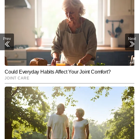
Prev
Next