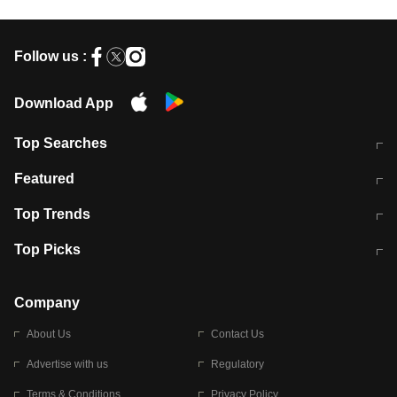
Follow us :
Download App
Top Searches
मुंबई में लगे 'जेन जी' के पोस्टर, लिखा- 'मैं
मानसून में वायरल इंफ्केशन से बचाव करेंगी ये
Featured
विद्यार्थियों के साथ हूं
होममेड़ ड्रिंक
10 अगस्त को विधानसभा का घेराव करेंगे
Pune News: प्राइवेट स्कूल में दर्दनाक
Top Trends
छात्र
हादसा
RBI का नया नियम: अब बैंकों को अपनी सभी
जम्मू-श्रीनगर नेशनल हाईवे पर आज वाहनों
Top Picks
शाखाओं में जमा पर देना होगा एकसमान ब्याज
की आवाजाही पूरी तरह ठप
अगले 14 घंटे दिल्ली-यूपी समेत इन राज्यों में
सोशल मीडिया पर वायरल हुई आईआईटी बॉम्बे
बारिश की चेतावनी
के स्टूडेंट की मार्कशीट
Company
About Us
Contact Us
Advertise with us
Regulatory
Terms & Conditions
Privacy Policy