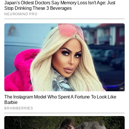
Hindi News
India
End of Article
अनुराग गुप्ता
AUTHOR
अनुराग गुप्ता टाइम्स नाउ नवभारत डिजिटल में सीनियर कॉपी एडिटर के रूप में 
कार्यरत हैं और मीडिया में 9 वर्षों का अनुभव रखते हैं। जर्नलिज़्म में मास्टर्स डिग्री 
हासिल करने के बाद से ही वे न्यूजरूम के विभिन्न आयामों—कॉपी एडिटिंग, कंटेंट 
और पढ़ें
क्यूरेशन और रियल-टाइम न्यूज मॉनिटरिंग में दक्षता के साथ काम कर रहे हैं। 
राष्ट्रीय, अंतरराष्ट्रीय और ब्रेकिंग न्यूज पर उनकी मजबूत पकड़ है। अनुराग खबरों 
की बारीकियों को समझने, फैक्ट चेकिंग और स्टोरी के अहम पहलुओं को पाठकों तक 
Follow Us:
सरल भाषा में पहुंचाने के लिए जाने जाते हैं। उन्होंने अब तक 10 हजार से अधिक 
खबरें प्रकाशित की हैं, जिनमें ब्रेकिंग अपडेट्स, एनालिटिकल कंटेंट, स्पेशल 
स्टोरीज और न्यूज एक्सप्लेनर्स शामिल हैं।
Subscribe to our daily Newsletter!
SUBMIT