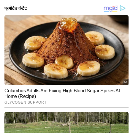
इससे ज्यादा मायने इस बात के हैं कि सही सलाह कौन देता है।
इसलिए मुश्किल वक्त में सलमान की राय उनके लिए हमेशा अहम
रहती है। सोहेल ने बताया कि वक्त के साथ दोनों भाइयों के बीच
भरोसा पहले से भी ज्यादा मजबूत हुआ है।
Hindi News
Entertainment
Web-Series
End of Article
अभय
AUTHOR
अभय टाइम्स नाउ नवभारत डिजिटल में एंटरटेनमेंट डेस्क पर चीफ कॉपी एडिटर हैं। 