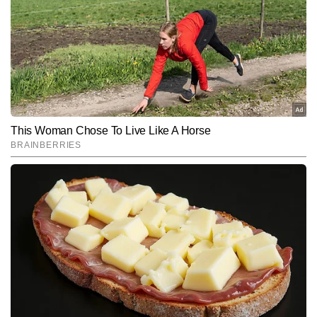
टीवी पत्रकारिता में डिप्लोमा हासिल करने वाले अभय मनोरंजन जगत की खबरों पर 
मजबूत पकड़ रखते हैं। वे फिल्म, टीवी, ओटीटी और सेलिब्रिटी अपडेट्स को सरल 
और पढ़ें
भाषा में और सटीक जानकारी के साथ पेश करने के लिए जाने जाते हैं। अभय 
अबतक 9,000 से अधिक खबरें लिख चुके हैं। तेजी से बदलती एंटरटेनमेंट इंडस्ट्री 
में खबरों को पकड़ने, रिसर्च करने और समय पर प्रकाशित करने में उनकी खास 
Follow Us:
दक्षता है।
Subscribe to our daily Newsletter!
SUBMIT