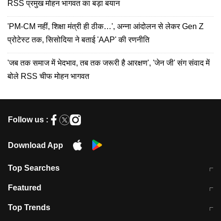
RSS प्रमुख मोहन भागवत का बड़ा बयान
'PM-CM नहीं, शिक्षा मंत्री ही ठीक…', अन्ना आंदोलन से लेकर Gen Z
प्रोटेस्ट तक, सिसोदिया ने बताई 'AAP' की रणनीति
'जब तक समाज में भेदभाव, तब तक जरूरी है आरक्षण', 'जेन जी' संग संवाद में
बोले RSS चीफ मोहन भागवत
Follow us :
Download App
Top Searches
मुंबई में लगे 'जेन जी' के पोस्टर, लिखा- 'मैं
मानसून में वायरल इंफ्केशन से बचाव करेंगी ये
Featured
विद्यार्थियों के साथ हूं
होममेड़ ड्रिंक
10 अगस्त को विधानसभा का घेराव करेंगे
Pune News: प्राइवेट स्कूल में दर्दनाक
Top Trends
छात्र
हादसा