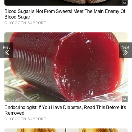
Prev
Next