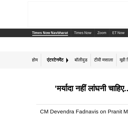
Times Now Navbharat
Times Now
Zoom
ET Now
होम
एंटरटेनमेंट
बॉलीवुड
टीवी मसाला
मूवी र
'मर्यादा नहीं लांघनी चा
CM Devendra Fadnavis on Pranit More: महा