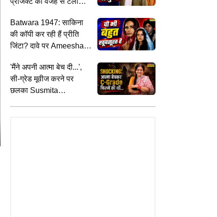
प्रोजेक्ट की वजह से टली
फिल्म
Batwara 1947: साकिना
की कॉपी कर रही हैं प्रीति
जिंटा? दावे पर Ameesha
Patel ने दिया जवाब
'मैंने अपनी आत्मा बेच दी...',
सी-ग्रेड मूवीज करने पर
छलका Susmita
Mukherjee का दर्द