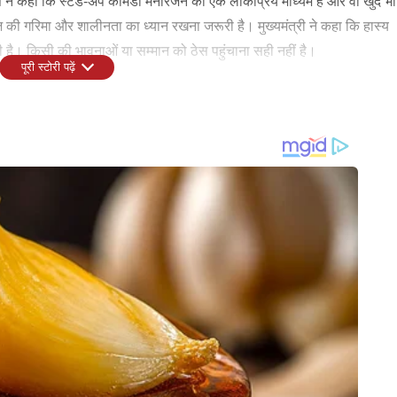
 कहा कि स्टैंड-अप कॉमेडी मनोरंजन का एक लोकप्रिय माध्यम है और वो खुद भी
ज की गरिमा और शालीनता का ध्यान रखना जरूरी है। मुख्यमंत्री ने कहा कि हास्य
ी है। किसी की भावनाओं या सम्मान को ठेस पहुंचाना सही नहीं है।
पूरी स्टोरी पढ़ें
रणित मोरे समेत कई लोगों के खिलाफ अश्लील और आपत्तिजनक कंटेंट को लेकर
िमांशु जांगड़ा, डॉ. सेजल पवार और बाकी लोगों के खिलाफ भारतीय न्याय संहिता
 मामला दर्ज किया है। इसके साथ ही राष्ट्रीय महिला आयोग (NCW) ने ने
के लिए कहा है। साथ ही हरियाणा के डीजीपी को पत्र लिखकर मामले में सख्त
INDIA
CITIES
25 वर्षीय तेज गेंदबाज ने अचानक
'LGBTQIA समाज का हिस्सा, लेकिन शादी
'PM-CM
्ट्रीय क्रिकेट से संन्यास का
की संस्था से छेड़छाड़ नहीं', RSS प्रमुख
अन्ना 
मोहन भागवत का बड़ा बयान
तक, सि