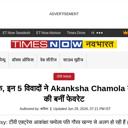
ET Now Swadesh
ET Now Advisor
Times Drive
Health and Me
Mara
िव्यू
बॉक्स ऑफिस
वेब सीरीज
साउथ मूवीज
टीवी मसाला
, इन 5 विवादों ने Akanksha Chamola की इ
की बनीं फेवरेट
Authored by
:
कविता
Updated Jun 29, 2026, 07:21 PM IST
क्ट्रेस आकांक्षा चमोला पति गौरव खन्ना से अलग हो रही हैं। आकां