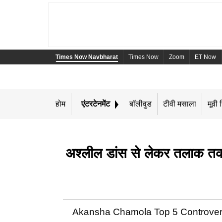
Times Now Navbharat
Times Now
Zoom
ET Now
होम
एंटरटेनमेंट
बॉलीवुड
टीवी मसाला
मूवी र
अश्लील डांस से लेकर तलाक तक
Akansha Chamola Top 5 Controversy: टीवी ए