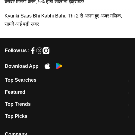
बराबर मिलेगा वेतन, 5% होगा सालाना इंक्रीमेंट!
Kyunki Saas Bhi Kabhi Bahu Thi 2 से अलग हुए अजर मलिक,
सामने आई बड़ी खबर
Follow us :
Download App
Top Searches
मुंबई में लगे 'जेन जी' के पोस्टर, लिखा- 'मैं
मानसून में वायरल इंफ्केशन से बचाव करेंगी ये
Featured
विद्यार्थियों के साथ हूं
होममेड़ ड्रिंक
10 अगस्त को विधानसभा का घेराव करेंगे
Pune News: प्राइवेट स्कूल में दर्दनाक
Top Trends
छात्र
हादसा
RBI का नया नियम: अब बैंकों को अपनी सभी
जम्मू-श्रीनगर नेशनल हाईवे पर आज वाहनों
Top Picks
शाखाओं में जमा पर देना होगा एकसमान ब्याज
की आवाजाही पूरी तरह ठप
अगले 14 घंटे दिल्ली-यूपी समेत इन राज्यों में
सोशल मीडिया पर वायरल हुई आईआईटी बॉम्बे
बारिश की चेतावनी
के स्टूडेंट की मार्कशीट
Company