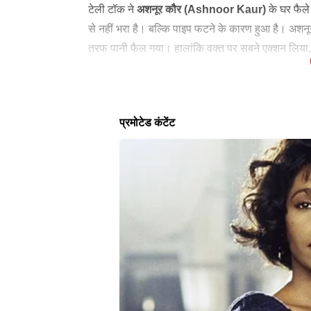
टेली टॉक ने
अशनूर कौर (Ashnoor Kaur)
के घर फैल
से नहीं भरा है। बल्कि पाइप फटने के कारण हुआ है। अशनू
तरफ पानी फैल गया। हालांकि वक्त पर सबने एक्शन लिया,
बता दें कि
अशनूर कौर (Ashnoor Kaur)
ने सिर्फ 19 स
मुंबई में 3 बीएचके अपार्टमेंट लिया था। इस घर में अशनूर
लेटेस्ट न्यूज
हैरान करने में कोई कसर नहीं छोड़ी थी। टीवी पर जबरद
फैन फॉलोइंग है। एक करोड़ से ज्यादा लोग उन्हें इंस्टाग्रा
INDIA
SPIRITUALI
PoK में मानवाधिकार उल्लंघन पर संयुक्त
चंद्र-बृहस्प
राष्ट्र सख्त: शांतिपूर्ण प्रदर्शनकारियों पर
योग, इन 3 र
कार्रवाई के खिलाफ जवाबदेही की मांग
सकता है कुब