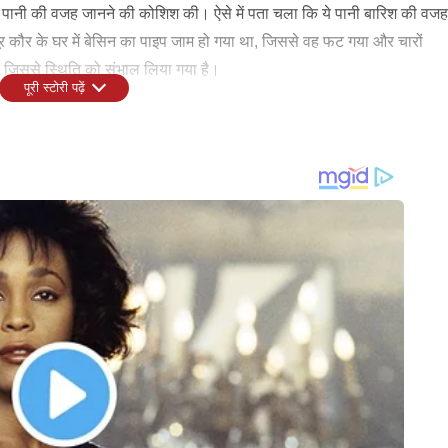
े पानी की वजह जानने की कोशिश की। ऐसे में पता चला कि ये पानी बारिश की वजह
र कौर के घर में बेसिन का पाइप जाम हो गया था, जिससे वह फट गया और चारों
 जिससे स्थिति को संभाल लिया गया है।
पूरी स्टोरी पढ़ें
ाल की उम्र में ही मुंबई में अपना घर खरीदा था। उन्होंने करीब 4 करोड़ रुपये में
 कौर अपने मम्मी-पापा के साथ रहती हैं। अशनूर कौर की इस उपलब्धि ने फैंस को भी
स्त पहचान बनाने के साथ-साथ अशनूर कौर की सोशल मीडिया पर भी अच्छी खासी
म पर फॉलो करते हैं।
TY
ENTERTAINMENT
INDIA
ति की युति से बनेगा गजकेसरी
Exclusive: Pakistani Agent बोलकर
छठी पी
ाशियों की तिजोरी पर लग
ट्रोल करने वालों पर Adnan Sami ने
फ्रांस
ेर का ताला
तोड़ी चुप्पी