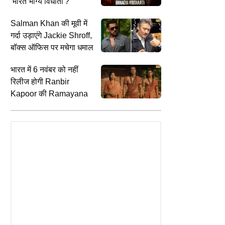
'भारत भाग्य विधाता'?
Salman Khan की मूवी में
गर्दा उड़ाएंगे Jackie Shroff,
बॉक्स ऑफिस पर मचेगा धमाल
भारत में 6 नवंबर को नहीं
रिलीज होगी Ranbir
Kapoor की Ramayana
EDUCATION
E
ढ़ी के फाइटर जेट पर भारत की नजर,
वन रक्षक भर्ती में पूर्व अग्निवीरों को मिलेगा
ब
 के FCAS में शामिल होने की तैयारी
20 प्रतिशत क्षैतिज आरक्षण, भर्ती नियमों में
क
होगा बदलाव
इ