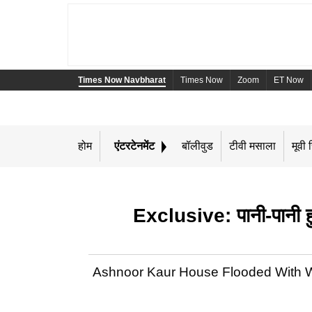
Times Now Navbharat
Times Now
Zoom
ET Now
होम
एंटरटेनमेंट
बॉलीवुड
टीवी मसाला
मूवी र
Exclusive: पानी-पानी 
Ashnoor Kaur House Flooded With Water: टी