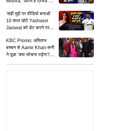
Mishra, ‘आरंभ है प्रचंड’
गाकर किया समर्थन
'सही मुद्दों पर वीडियो बनाओ'
10 साल छोटे Yashasvi
Jaiswal को डेट करने पर
Mrunal Thakur ने तोड़ी
KBC Promo: अमिताभ
चुप्पी
बच्चन से Aamir Khan-सनी
ने पूछा ‘क्या सोचना पड़ेगा?
बिग बी के जवाब ने जीता दिल