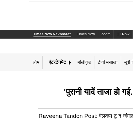
Times Now Navbharat
Times Now
Zoom
ET Now
होम
एंटरटेनमेंट
बॉलीवुड
टीवी मसाला
मूवी र
'पुरानी यादें ताजा हो
Raveena Tandon Post: वेलकम टू द जंगल के ट्