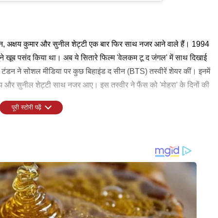
डन, अक्षय कुमार और सुनील शेट्टी एक बार फिर साथ नजर आने वाले हैं। 1994
ों ने खूब पसंद किया था। अब ये सितारे फिल्म 'वेलकम टू द जंगल' में साथ दिखाई
वीना टंडन ने सोशल मीडिया पर कुछ बिहाइंड द सीन (BTS) तस्वीरें शेयर कीं। इनमें
षय और सुनील शेट्टी साथ नजर आए। इस तस्वीर ने फैंस को 'मोहरा' के दिनों की
पूरी स्टोरी पढ़ें
लर लॉन्च के लिए शुभकामनाएं दीं और अपने को-स्टार्स के लिए प्यार भी जताया।
ू द जंगल' का ट्रेलर 11 जून को रिलीज होने वाला है। अहमद खान के निर्देशन
 जून को सिनेमाघरों में रिलीज होगी। फिल्म में अक्षय कुमार, सुनील शेट्टी और
रसी, जैकी श्रॉफ, जैकलीन फर्नांडिस, राजपाल यादव, जॉनी लीवर, आफताब
ेर मेहंदी जैसे कई सितारे भी नजर आएंगे।