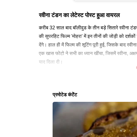
रवीना टंडन का लेटेस्ट पोस्ट हुआ वायरल
करीब 32 साल बाद बॉलीवुड के तीन बड़े सितारे रवीना टं
की सुपरहिट फिल्म 'मोहरा' में इन तीनों की जोड़ी को दर्शक
देंगे। हाल ही में फिल्म की शूटिंग पूरी हुई, जिसके बाद र
एक खास फोटो ने सभी का ध्यान खींचा, जिसमें रवीना, अक्
याद दिला दी।
रवीना टंडन ने पोस्ट शेयर करते हुए फिल्म की टीम को ट्रे
कब रिलीज होगी वेलकम टू द जंगल
उनकी इस पोस्ट पर फैंस ने जमकर रिएक्ट किया। 'वेलकम ट
लेटेस्ट न्यूज
और फिरोज नाडियाडवाला के प्रोडक्शन में बनी यह फिल्म 26
रवीना टंडन के अलावा परेश रावल, दिशा पाटनी, अरशद वा
शिवदासानी, लारा दत्ता, श्रेयस तलपड़े, तुषार कपूर और दल