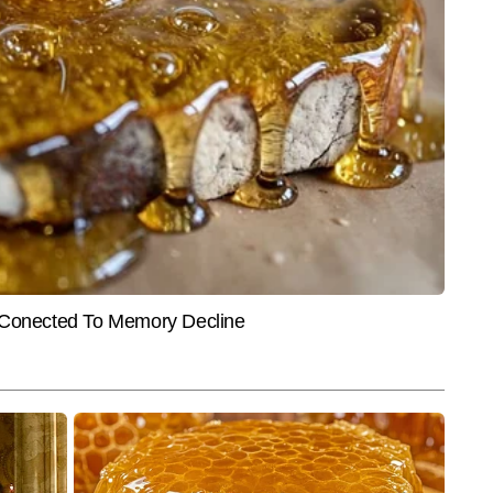
INDIA
SPOR
िया कुछ ऐसा, खिलखिलाकर हंस
'पीएम मोदी समझते हैं सिर्फ वोट की भाषा',
IND v
ंभीर रहने वाले गौतम (वीडियो)
गोवा में गरजे केजरीवाल, बोले-BJP हारी तो
सुदर्श
5 दिन में वापस होगी E20 पॉलिसी
भारतीय
में एंटरटेनमेंट राइटर के रूप में कार्यरत हैं। उनकी लेखन शैली सरल, स्पष्ट और रोचक 
। कुमार सरस को बॉलीवुड, टीवी और OTT की ट्रेंडिंग खबरों पर काम करने में खास रुचि है। 
और पढ़ें
्स लिखे हैं, जिनमें ब्रेकिंग न्यूज़, एक्सक्लूसिव अपडेट्स और एंटरटेनमेंट फीचर्स शामिल 
 credit-instagram)
End of Article