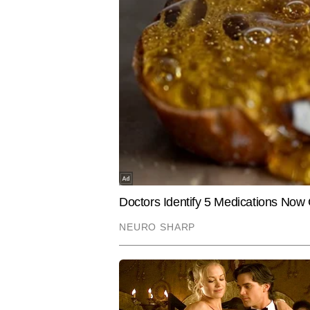
CITIES
SPORTS
अहमदाबाद में अवैध कफ सिरप के बड़े
जडेजा ने क
नेटवर्क का भंडाफोड़, 5,050 बोतलें जब्त;
पड़े हमेशा ग
पूर्वोत्तर राज्यों तक भेजी जा रही थी खेप
कुमार सरस
AUTHOR
कुमार सरस टाइम्स नाउ नवभारत डिजिटल 
है, जो पाठकों को तुरंत जोड़ लेती है
अब तक उन्होंने 2,500 से अधिक आर्टिकल
हैं।
Hindi News
Entertainment
Bollywood
रवीना टंडन का लेटेस्ट पोस्ट हुआ वायरल (pic