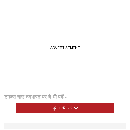
टाइम्स नाउ नवभारत पर ये भी पढ़ें -
माइग्रेशन सर्टिफिकेट क्या होता है और इसकी जरूरत कब पड़ती है,
पूरी स्टोरी पढ़ें
स्कूल-कॉलेज छोड़ने से जरूर ले लें ये डॉक्यूमेंट?