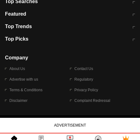
Top Searches
मुंबई में लगे 'जेन जी' के पोस्टर, लिखा- 'मैं
मानसून में वायरल इंफ्केशन से बचाव करेंगी ये
Featured
विद्यार्थियों के साथ हूं
होममेड़ ड्रिंक
10 अगस्त को विधानसभा का घेराव करेंगे
Pune News: प्राइवेट स्कूल में दर्दनाक
Top Trends
छात्र
हादसा
RBI का नया नियम: अब बैंकों को अपनी सभी
जम्मू-श्रीनगर नेशनल हाईवे पर आज वाहनों
Top Picks
शाखाओं में जमा पर देना होगा एकसमान ब्याज
की आवाजाही पूरी तरह ठप
अगले 14 घंटे दिल्ली-यूपी समेत इन राज्यों में
सोशल मीडिया पर वायरल हुई आईआईटी बॉम्बे
बारिश की चेतावनी
के स्टूडेंट की मार्कशीट
Company
About Us
Contact Us
Advertise with us
Regulatory
Terms & Conditions
Privacy Policy
Disclaimer
Complaint Redressal
© 2026 Bennett, Coleman & Company Limited