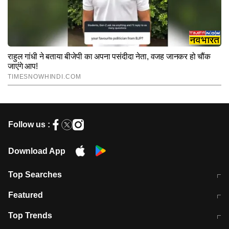
Follow us :
Download App
Top Searches
मुंबई में लगे 'जेन जी' के पोस्टर, लिखा- 'मैं
मानसून में वायरल इंफ्केशन से बचाव करेंगी ये
Featured
विद्यार्थियों के साथ हूं
होममेड़ ड्रिंक
10 अगस्त को विधानसभा का घेराव करेंगे
Pune News: प्राइवेट स्कूल में दर्दनाक
Top Trends
छात्र
हादसा