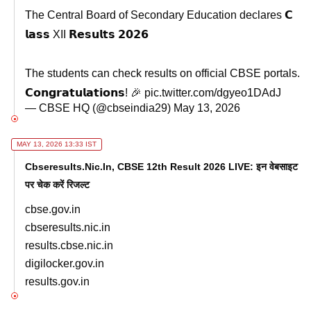
The Central Board of Secondary Education declares 𝗖
𝗹𝗮𝘀𝘀 XII 𝗥𝗲𝘀𝘂𝗹𝘁𝘀 𝟮𝟬𝟮𝟲
The students can check results on official CBSE portals.
𝗖𝗼𝗻𝗴𝗿𝗮𝘁𝘂𝗹𝗮𝘁𝗶𝗼𝗻𝘀! 🎉
pic.twitter.com/dgyeo1DAdJ
— CBSE HQ (@cbseindia29)
May 13, 2026
MAY 13, 2026 13:33 IST
Cbseresults.nic.in, CBSE 12th Result 2026 LIVE: इन वेबसाइट
पर चेक करें रिजल्ट
cbse.gov.in
cbseresults.nic.in
results.cbse.nic.in
digilocker.gov.in
results.gov.in