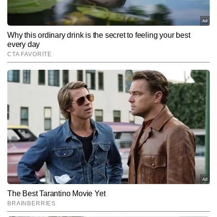
नाम
डॉक्यूमेंट्स, वेबसाइट और रिकॉर्ड में होगा बदलाव
Hindi News
Education
End of Article
मकरंद काले
AUTHOR
सुखदुःखे समे कृत्वा लाभालाभौ जयाजयौ।\nततो युद्धाय युज्यस्व नैवं 
पापमवाप्स्यसि\n\nसाल 2008 में by chance journalist बना। 2013 से by 
choice journalist हूं। कहते हैं ना कि अच्छे काम में पहले बहुत परेशानियां आती 
और पढ़ें
हैं। और बाद में उसी की आदत पड़ जाती है।
Follow Us:
Subscribe to our daily Newsletter!
SUBMIT