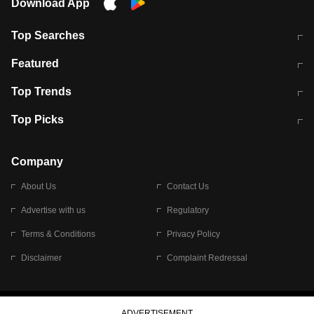
Download App
Top Searches
मुंबई में लगे 'जेन जी' के पोस्टर, लिखा- 'मैं
मानसून में वायरल इंफ्केशन से बचाव करेंगी ये
Featured
विद्यार्थियों के साथ हूं
होममेड़ ड्रिंक
10 अगस्त को विधानसभा का घेराव करेंगे
Pune News: प्राइवेट स्कूल में दर्दनाक
Top Trends
छात्र
हादसा
RBI का नया नियम: अब बैंकों को अपनी सभी
जम्मू-श्रीनगर नेशनल हाईवे पर आज वाहनों
Top Picks
शाखाओं में जमा पर देना होगा एकसमान ब्याज
की आवाजाही पूरी तरह ठप
अगले 14 घंटे दिल्ली-यूपी समेत इन राज्यों में
सोशल मीडिया पर वायरल हुई आईआईटी बॉम्बे
बारिश की चेतावनी
के स्टूडेंट की मार्कशीट
Company
About Us
Contact Us
Advertise with us
Regulatory
Terms & Conditions
Privacy Policy
Disclaimer
Complaint Redressal
© 2026 Bennett, Coleman & Company Limited