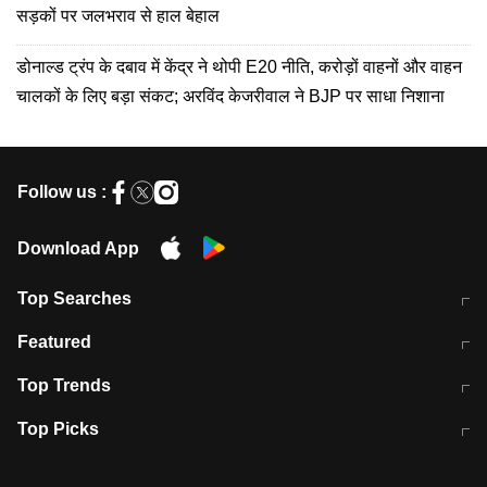
सड़कों पर जलभराव से हाल बेहाल
डोनाल्ड ट्रंप के दबाव में केंद्र ने थोपी E20 नीति, करोड़ों वाहनों और वाहन
चालकों के लिए बड़ा संकट; अरविंद केजरीवाल ने BJP पर साधा निशाना
Follow us :
Download App
Top Searches
मुंबई में लगे 'जेन जी' के पोस्टर, लिखा- 'मैं
मानसून में वायरल इंफ्केशन से बचाव करेंगी ये
Featured
विद्यार्थियों के साथ हूं
होममेड़ ड्रिंक
10 अगस्त को विधानसभा का घेराव करेंगे
Pune News: प्राइवेट स्कूल में दर्दनाक
Top Trends
छात्र
हादसा
RBI का नया नियम: अब बैंकों को अपनी सभी
जम्मू-श्रीनगर नेशनल हाईवे पर आज वाहनों
Top Picks
शाखाओं में जमा पर देना होगा एकसमान ब्याज
की आवाजाही पूरी तरह ठप
अगले 14 घंटे दिल्ली-यूपी समेत इन राज्यों में
सोशल मीडिया पर वायरल हुई आईआईटी बॉम्बे