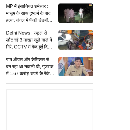
काटने का आरोप
MP में इंसानियत शर्मसार :
मासूम के साथ दुष्कर्म के बाद
हत्या, जंगल में फेंकी डेडबॉडी;
आरोपी गिरफ्तार
Delhi News : स्कूल से
लौट रहे 3 मासूम खुले नाले में
गिरे, CCTV में कैद हुई दिल
दहला देने वाली घटना
पाम ऑयल और केमिकल से
बन रहा था नकली घी, गुजरात
में 1.67 करोड़ रुपये के रैकेट
का भंडाफोड़; राजस्थान तक
होती थी सप्लाई