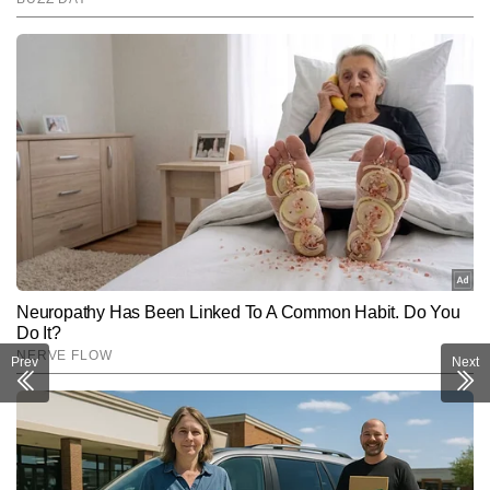
Prev
Next