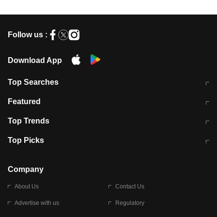
Follow us :
Download App
Top Searches
मुंबई में लगे 'जेन जी' के पोस्टर, लिखा- 'मैं
मानसून में वायरल इंफ्केशन से बचाव करेंगी ये
Featured
विद्यार्थियों के साथ हूं
होममेड़ ड्रिंक
10 अगस्त को विधानसभा का घेराव करेंगे
Pune News: प्राइवेट स्कूल में दर्दनाक
Top Trends
छात्र
हादसा
RBI का नया नियम: अब बैंकों को अपनी सभी
जम्मू-श्रीनगर नेशनल हाईवे पर आज वाहनों
Top Picks
शाखाओं में जमा पर देना होगा एकसमान ब्याज
की आवाजाही पूरी तरह ठप
अगले 14 घंटे दिल्ली-यूपी समेत इन राज्यों में
सोशल मीडिया पर वायरल हुई आईआईटी बॉम्बे
बारिश की चेतावनी
के स्टूडेंट की मार्कशीट
Company
About Us
Contact Us
Advertise with us
Regulatory