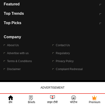
मुंबई में लगे 'जेन जी' के पोस्टर, लिखा- 'मैं
मानसून में वायरल इंफ्केशन से बचाव करेंगी ये
Featured
विद्यार्थियों के साथ हूं
होममेड़ ड्रिंक
10 अगस्त को विधानसभा का घेराव करेंगे
Pune News: प्राइवेट स्कूल में दर्दनाक
Top Trends
छात्र
हादसा
RBI का नया नियम: अब बैंकों को अपनी सभी
जम्मू-श्रीनगर नेशनल हाईवे पर आज वाहनों
Top Picks
शाखाओं में जमा पर देना होगा एकसमान ब्याज
की आवाजाही पूरी तरह ठप
अगले 14 घंटे दिल्ली-यूपी समेत इन राज्यों में
सोशल मीडिया पर वायरल हुई आईआईटी बॉम्बे
बारिश की चेतावनी
के स्टूडेंट की मार्कशीट
Company
About Us
Contact Us
Advertise with us
Regulatory
Terms & Conditions
Privacy Policy
Disclaimer
Complaint Redressal
© 2026 Bennett, Coleman & Company Limited
होम
Briefs
लाइव टीवी
फोटोज
Premium