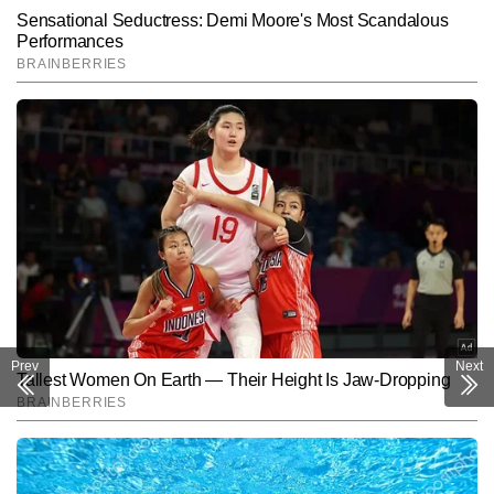
Prev
Next