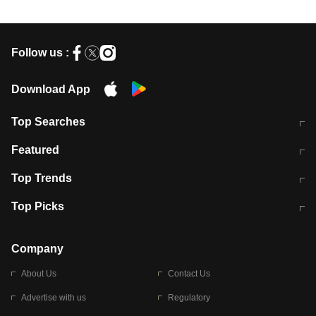
Follow us :
Download App
Top Searches
मुंबई में लगे 'जेन जी' के पोस्टर, लिखा- 'मैं
मानसून में वायरल इंफ्केशन से बचाव करेंगी ये
Featured
विद्यार्थियों के साथ हूं
होममेड़ ड्रिंक
10 अगस्त को विधानसभा का घेराव करेंगे
Pune News: प्राइवेट स्कूल में दर्दनाक
Top Trends
छात्र
हादसा
RBI का नया नियम: अब बैंकों को अपनी सभी
जम्मू-श्रीनगर नेशनल हाईवे पर आज वाहनों
Top Picks
शाखाओं में जमा पर देना होगा एकसमान ब्याज
की आवाजाही पूरी तरह ठप
अगले 14 घंटे दिल्ली-यूपी समेत इन राज्यों में
सोशल मीडिया पर वायरल हुई आईआईटी बॉम्बे
बारिश की चेतावनी
के स्टूडेंट की मार्कशीट
Company
About Us
Contact Us
Advertise with us
Regulatory