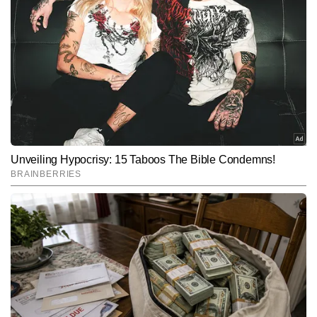
पूजा टाइम्स नाउ नवभारत डिजिटल की सिटी डेस्क पर कार्यरत हैं। जर्नलिज़्म में 
पीजी डिप्लोमा कर चुकी पूजा को टीवी मीडिया में भी काम करने का अनुभव है। शहरी 
मुद्दों की गहरी समझ के कारण पूजा लोकल न्यूज, मेट्रो व रेल अपडेट्स, रोड और 
और पढ़ें
इंफ्रास्ट्रक्चर, लोकल डेवलपमेंट, मौसम, क्राइम, स्थानीय राजनीति और सामाजिक 
मुद्दों पर मजबूत पकड़ रखती हैं। शहरों की नब्ज पहचानने और स्थानीय 
संवेदनशीलताओं को खबरों में प्रभावी ढंग से पिरोने की क्षमता उनकी राइटिंग स्किल 
Follow Us:
को विशेष बनाती है। पूजा अब तक 3,000 से अधिक न्यूज रिपोर्ट्स लिख चुकी हैं, 
जिनमें कई महत्वपूर्ण लोकल अपडेट्स, विश्लेषणात्मक स्टोरीज और रिपोर्ताज शामिल 
हैं।
Subscribe to our daily Newsletter!
SUBMIT