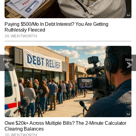
Prev
Next