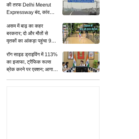
की तरफ Delhi Meerut
Expressway बंद, कांवड़ियों
की भीड़ बढ़ी; ट्रैफिक
असम में बाढ़ का कहर
डायवर्जन लागू
बरकरार; दो और मौतों से
मृतकों का आंकड़ा पहुंचा 97,
1.68 लाख से ज्यादा लोग अब
रॉग साइड ड्राइविंग में 113%
भी प्रभावित
का इजाफा, ट्रैफिक रूल्स
ब्रेक करने पर एक्शन; आगामी
इवेंट्स के लिए LG TS संधू ने
बनाया प्लान
ENTERTAINMENT
A
 में आकाशीय बिजली ने ली 4 लोगों
"क्या मैंने पाकिस्तान की खुफिया
ज