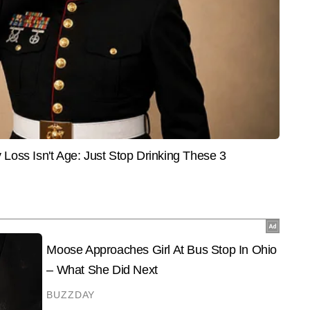
ों में भी पैरा एथलीट रच रहे
बच्चे और महिला की तालाब में डूबकर मौत;
की जान
आत्महत्या या एक्सीडेंट?
बारिश
ना ही एकमात्र लक्ष्य। एक दशक से ज्यादा पत्रकारिता का अनुभव। अपराध के पीछे की 
र पैनी निगाह रखता हूँ।
और पढ़ें
End of Article