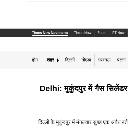
Times Now Navbharat
Times Now
Zoom
ET Now
होम
शहर
दिल्ली
नोएडा
लखनऊ
पटना
Delhi: मुकुंदपुर में गैस सिले
दिल्ली के मुकुंदपुर में मंगलवार सुबह एक अवैध बर