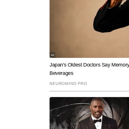
जमती है सफेद परत? जानें वजह और इसे
बोले- कम पैस
साफ करने का आसान तरीका
इतिहास
मोहित ओम
AUTHOR
जनमानस की खबर को पाठकों तक पहुंचा
साजिश को बेपर्दा करने वाली हर खबर प
Hindi News
Cities