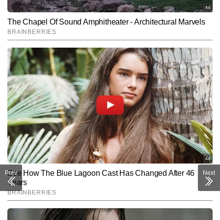
Prev
Next