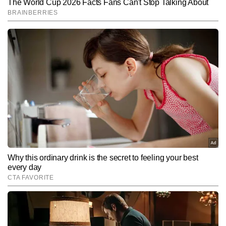
Hindi News
Business
End of Article
गौरव तिवारी
AUTHOR
गौरव तिवारी टाइम्स नाउ नवभारत डिजिटल में टेक और ऑटो बीट को कवर करते 
हैं। मीडिया इंडस्ट्री में 9 वर्षों के अनुभव के साथ, गौरव तकनीकी दुनिया की तेजी से 
बदलती जानकारियो को सरल और समझने योग्य भाषा में पेश करने के लिए जाने जाते 
और पढ़ें
हैं। वह गैजेट रिव्यू, टेलिकॉम अपडेट्स, आर्टिफिशियल इंटेलिजेंस, साइबर क्राइम, 
टिप्स एंड ट्रिक्स, ई-कॉमर्स और ऑटोमोबाइल सेक्टर की महत्वपूर्ण खबरों पर 
लगातार काम करते हैं। गौरव अब तक 10,000 से अधिक आर्टिकल्स लिख चुके 
Follow Us:
हैं। उनकी स्टोरीज न सिर्फ टेक-सेवी पाठकों के लिए उपयोगी होती हैं, बल्कि आम 
यूजर्स को भी नई तकनीक समझने और अपनाने में मदद करती हैं।
Subscribe to our daily Newsletter!
SUBMIT