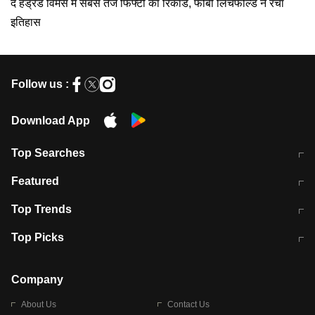
द हंड्रेड विमेंस में सबसे तेज फिफ्टी का रिकॉर्ड, फीबी लिचफील्ड ने रचा
इतिहास
Follow us :
Download App
Top Searches
मुंबई में लगे 'जेन जी' के पोस्टर, लिखा- 'मैं
मानसून में वायरल इंफ्केशन से बचाव करेंगी ये
Featured
विद्यार्थियों के साथ हूं
होममेड़ ड्रिंक
10 अगस्त को विधानसभा का घेराव करेंगे
Pune News: प्राइवेट स्कूल में दर्दनाक
Top Trends
छात्र
हादसा
RBI का नया नियम: अब बैंकों को अपनी सभी
जम्मू-श्रीनगर नेशनल हाईवे पर आज वाहनों
Top Picks
शाखाओं में जमा पर देना होगा एकसमान ब्याज
की आवाजाही पूरी तरह ठप
अगले 14 घंटे दिल्ली-यूपी समेत इन राज्यों में
सोशल मीडिया पर वायरल हुई आईआईटी बॉम्बे
बारिश की चेतावनी
के स्टूडेंट की मार्कशीट
Company
About Us
Contact Us