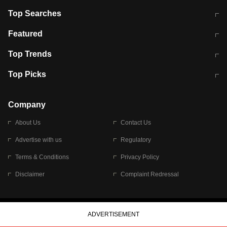
Top Searches
मुंबई में लगे 'जेन जी' के पोस्टर, लिखा- 'मैं
मानसून में वायरल इंफ्केशन से बचाव करेंगी ये
Featured
विद्यार्थियों के साथ हूं
होममेड़ ड्रिंक
10 अगस्त को विधानसभा का घेराव करेंगे
Pune News: प्राइवेट स्कूल में दर्दनाक
Top Trends
छात्र
हादसा
RBI का नया नियम: अब बैंकों को अपनी सभी
जम्मू-श्रीनगर नेशनल हाईवे पर आज वाहनों
Top Picks
शाखाओं में जमा पर देना होगा एकसमान ब्याज
की आवाजाही पूरी तरह ठप
अगले 14 घंटे दिल्ली-यूपी समेत इन राज्यों में
सोशल मीडिया पर वायरल हुई आईआईटी बॉम्बे
बारिश की चेतावनी
के स्टूडेंट की मार्कशीट
Company
About Us
Contact Us
Advertise with us
Regulatory
Terms & Conditions
Privacy Policy
Disclaimer
Complaint Redressal
© 2026 Bennett, Coleman & Company Limited