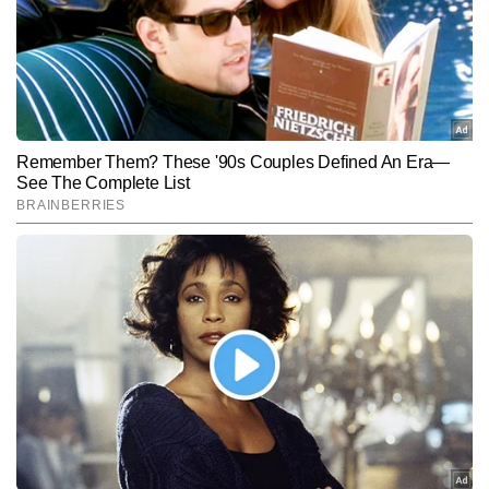
जुड़ी सभी तरह की स्टोरी और वेब स्टोरी करते हैं। रिसर्च आधारित स्टोरी के लिए 
नए एंगल तलाश करना और रीडर्स की रुचि के अनुसार कॉपी लिखने पर फोकस रहता 
है। शेयर बाजार में खास रुचि है और इससे जुड़ी रियल टाइम खबरें कम समय में 
Follow Us:
लगाने में विशेषज्ञता है। मीडिया में काम करने का 8 वर्षों का अनुभव है, जिसमें 
गुडरिटर्न्स और शेयर मंथन वेबसाइटों के अलावा निवेश मंथन पत्रिका में भी काम 
किया है। दिल्ली यूनिवर्सिटी से हिंदी पत्रकारिता में ग्रेजुएशन के बाद आईआईएमसी, 
Subscribe to our daily Newsletter!
नई दिल्ली से रेडियो एंव टेलीविजन में पोस्ट ग्रेजुएशन की है। ग्रेजुएशन के दौरान 
सहारा समय और सिटी न्यूज में इंटर्नशिप के साथ-साथ अखबार और वेबसाइट के 
लिए लिखना शुरू कर दिया था। काशिद को किताबें पढ़ना, फिल्में देखना और 
SUBMIT
क्रिकेट में रुचि है। बिजनेस के अलावा खेल जगत और इंटरनेशनल खबरों में भी रुचि 
है।<br></p>