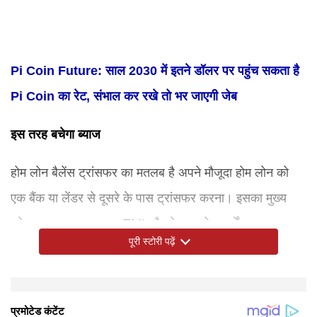
Pi Coin Future: साल 2030 में इतने डॉलर पर पहुंच सकता है
Pi Coin का रेट, संभाल कर रखे तो भर जाएगी जेब
इस तरह बचेगा ब्याज
होम लोन बैलेंस ट्रांसफर का मतलब है अपने मौजूदा होम लोन को
एक बैंक या लेंडर से दूसरे के पास ट्रांसफर करना। इसका मुख्य
उद्देश्य कम ब्याज दर, कम EMI और बेहतर लोन शर्तों का लाभ उठाना
पूरी स्टोरी पढ़ें
है। उदाहरण के लिए, ₹45 लाख के लोन को 9.5% से 8.5% ब्याज
दर पर ट्रांसफर करने से ₹4.6 लाख तक की बचत हो सकती है।
यानी आपके होम लोन की ब्याज दर अगर 9.5 फीसदी है तो आप उसे
और भी हैं कई फायदे
HLBT के लाभ केवल कम ब्याज दर तक सीमित नहीं हैं। यह कम
इस चीज का रखें ध्यान
ट्रांसफर का फैसला सारी लागतों, जैसे प्रोसेसिंग फीस (0.35% से
सलाह लेने से न कतराएं
2025 में घटती ब्याज दरें और बैंकों के ऑफर HLBT को आकर्षक