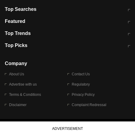
Top Searches
मुंबई में लगे 'जेन जी' के पोस्टर, लिखा- 'मैं
मानसून में वायरल इंफ्केशन से बचाव करेंगी ये
Featured
विद्यार्थियों के साथ हूं
होममेड़ ड्रिंक
10 अगस्त को विधानसभा का घेराव करेंगे
Pune News: प्राइवेट स्कूल में दर्दनाक
Top Trends
छात्र
हादसा
RBI का नया नियम: अब बैंकों को अपनी सभी
जम्मू-श्रीनगर नेशनल हाईवे पर आज वाहनों
Top Picks
शाखाओं में जमा पर देना होगा एकसमान ब्याज
की आवाजाही पूरी तरह ठप
अगले 14 घंटे दिल्ली-यूपी समेत इन राज्यों में
सोशल मीडिया पर वायरल हुई आईआईटी बॉम्बे
बारिश की चेतावनी
के स्टूडेंट की मार्कशीट
Company
About Us
Contact Us
Advertise with us
Regulatory
Terms & Conditions
Privacy Policy
Disclaimer
Complaint Redressal
© 2026 Bennett, Coleman & Company Limited