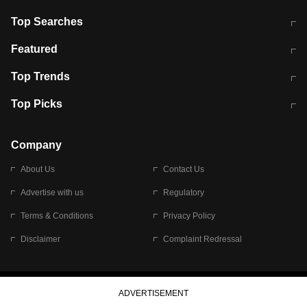
Top Searches
मुंबई में लगे 'जेन जी' के पोस्टर, लिखा- 'मैं
मानसून में वायरल इंफ्केशन से बचाव करेंगी ये
Featured
विद्यार्थियों के साथ हूं
होममेड़ ड्रिंक
10 अगस्त को विधानसभा का घेराव करेंगे
Pune News: प्राइवेट स्कूल में दर्दनाक
Top Trends
छात्र
हादसा
RBI का नया नियम: अब बैंकों को अपनी सभी
जम्मू-श्रीनगर नेशनल हाईवे पर आज वाहनों
Top Picks
शाखाओं में जमा पर देना होगा एकसमान ब्याज
की आवाजाही पूरी तरह ठप
अगले 14 घंटे दिल्ली-यूपी समेत इन राज्यों में
सोशल मीडिया पर वायरल हुई आईआईटी बॉम्बे
बारिश की चेतावनी
के स्टूडेंट की मार्कशीट
Company
About Us
Contact Us
Advertise with us
Regulatory
Terms & Conditions
Privacy Policy
Disclaimer
Complaint Redressal
© 2026 Bennett, Coleman & Company Limited