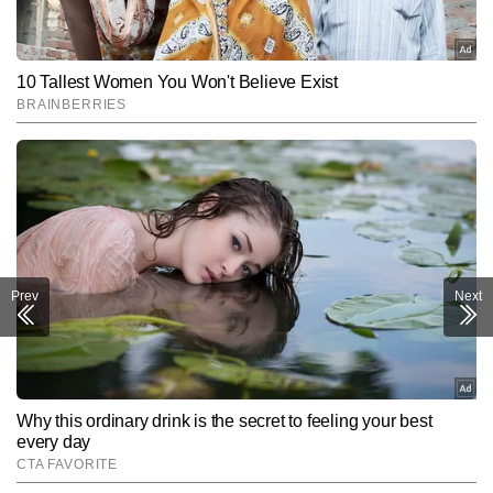
अहमदाबाद में
₹97780
₹89640
₹73340
सोना का भाव
Prev
Next