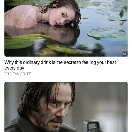
रामानुज सिंह पत्रकारिता में दो दशकों का व्यापक और समृद्ध अनुभव रखते हैं। 
उन्होंने टीवी और डिजिटल—दोनों ही प्लेटफॉर्म्स पर काम करते हुए बिजनेस, पर्सनल 
फाइनेंस, शेयर बाजार, इनकम टैक्स, बैंकिंग, बुलियन और कमोडिटी मार्केट जैसे 
और पढ़ें
विषयों पर गहरी विशेषज्ञता विकसित की है। जर्नलिज्म में एमए की डिग्री और वर्षों के 
अनुभव से विकसित विश्लेषणात्मक दृष्टिकोण के साथ, रामानुज जटिल वित्तीय विषयों 
को सरल, विश्वसनीय और प्रभावी तरीके से पाठकों तक पहुंचाने के लिए जाने जाते 
Follow Us:
हैं। अब तक वे 22,000 से अधिक स्टोरीज लिख चुके हैं।
Subscribe to our daily Newsletter!
SUBMIT