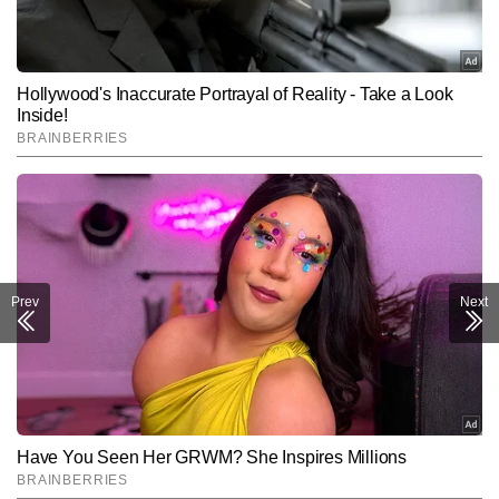
Prev
Next