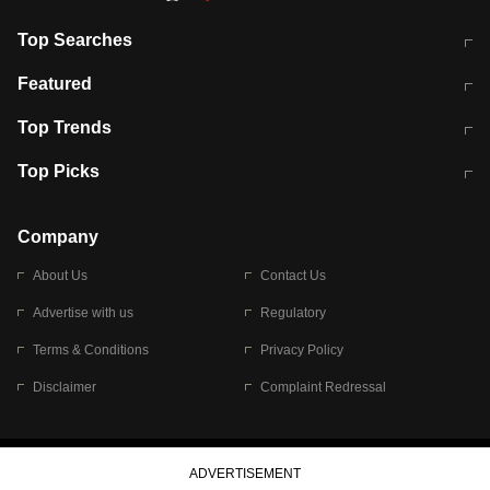
Top Searches
मुंबई में लगे 'जेन जी' के पोस्टर, लिखा- 'मैं
मानसून में वायरल इंफ्केशन से बचाव करेंगी ये
Featured
विद्यार्थियों के साथ हूं
होममेड़ ड्रिंक
10 अगस्त को विधानसभा का घेराव करेंगे
Pune News: प्राइवेट स्कूल में दर्दनाक
Top Trends
छात्र
हादसा
RBI का नया नियम: अब बैंकों को अपनी सभी
जम्मू-श्रीनगर नेशनल हाईवे पर आज वाहनों
Top Picks
शाखाओं में जमा पर देना होगा एकसमान ब्याज
की आवाजाही पूरी तरह ठप
अगले 14 घंटे दिल्ली-यूपी समेत इन राज्यों में
सोशल मीडिया पर वायरल हुई आईआईटी बॉम्बे
बारिश की चेतावनी
के स्टूडेंट की मार्कशीट
Company
About Us
Contact Us
Advertise with us
Regulatory
Terms & Conditions
Privacy Policy
Disclaimer
Complaint Redressal
© 2026 Bennett, Coleman & Company Limited