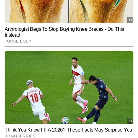
व्यापार का बड़ा हिस्सा इसी मार्ग से गुजरता है।
Hindi News
Business
End of Article
यतींद्र लवानिया
AUTHOR
प्रिंट और डिजिटल मीडिया में बिजनेस एवं इकोनॉमी कैटेगरी में 10 वर्षों से अधिक 
का अनुभव। पिछले 7 वर्षों से शेयर बाजार, कॉरपोरेट सेक्टर और आर्थिक नीतियों से 
जुड़ी खबरों पर विशेष पकड़। लेखन में केवल हेडलाइन तक सीमित न रहकर 
और पढ़ें
आंकड़ों, नीतिगत फैसलों और कॉरपोरेट दावों के पीछे की वास्तविक तस्वीर को 
बैलेंस्ड और आसान शब्दों में पाठकों तक पहुंचाने का प्रयास। वर्तमान में Times 
Now Hindi के लिए बाजार की हर हलचल और आर्थिक घटनाक्रम पर नजर बनाए 
Follow Us:
हुए हैं।
Subscribe to our daily Newsletter!
SUBMIT