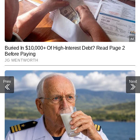
Prev
Next