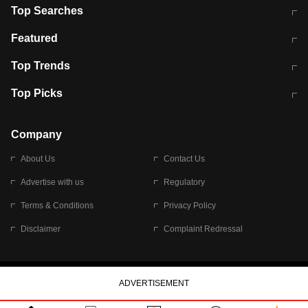
Top Searches
मुंबई में लगे 'जेन जी' के पोस्टर, लिखा- 'मैं
मानसून में वायरल इंफ्केशन से बचाव करेंगी ये
Featured
विद्यार्थियों के साथ हूं
होममेड़ ड्रिंक
10 अगस्त को विधानसभा का घेराव करेंगे
Pune News: प्राइवेट स्कूल में दर्दनाक
Top Trends
छात्र
हादसा
RBI का नया नियम: अब बैंकों को अपनी सभी
जम्मू-श्रीनगर नेशनल हाईवे पर आज वाहनों
Top Picks
शाखाओं में जमा पर देना होगा एकसमान ब्याज
की आवाजाही पूरी तरह ठप
अगले 14 घंटे दिल्ली-यूपी समेत इन राज्यों में
सोशल मीडिया पर वायरल हुई आईआईटी बॉम्बे
बारिश की चेतावनी
के स्टूडेंट की मार्कशीट
Company
About Us
Contact Us
Advertise with us
Regulatory
Terms & Conditions
Privacy Policy
Disclaimer
Complaint Redressal
© 2026 Bennett, Coleman & Company Limited