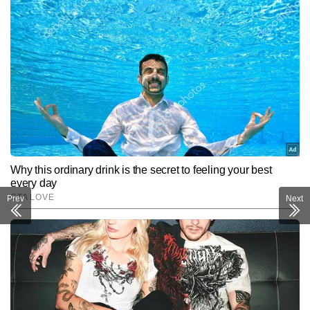
Prev
Next