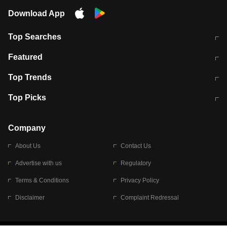
Download App
Top Searches
मुंबई में लगे 'जेन जी' के पोस्टर, लिखा- 'मैं
मानसून में वायरल इंफ्केशन से बचाव करेंगी ये
Featured
विद्यार्थियों के साथ हूं
होममेड़ ड्रिंक
10 अगस्त को विधानसभा का घेराव करेंगे
Pune News: प्राइवेट स्कूल में दर्दनाक
Top Trends
छात्र
हादसा
RBI का नया नियम: अब बैंकों को अपनी सभी
जम्मू-श्रीनगर नेशनल हाईवे पर आज वाहनों
Top Picks
शाखाओं में जमा पर देना होगा एकसमान ब्याज
की आवाजाही पूरी तरह ठप
अगले 14 घंटे दिल्ली-यूपी समेत इन राज्यों में
सोशल मीडिया पर वायरल हुई आईआईटी बॉम्बे
बारिश की चेतावनी
के स्टूडेंट की मार्कशीट
Company
About Us
Contact Us
Advertise with us
Regulatory
Terms & Conditions
Privacy Policy
Disclaimer
Complaint Redressal