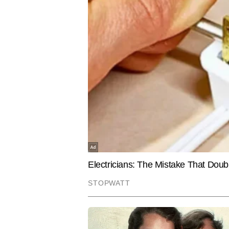
CITIES
ENTERTAIN
पंजाब फार्मेसी भर्ती परीक्षा में पेपर लीक का
Filmfare 
आरोप, HC पहुंचे अभ्यर्थी; रि-एग्जाम की मांग
कारपेट पर स्
जीतेगा बेस्ट
रवि वैश्य
AUTHOR
रवि वैश्य टाइम्स नाउ नवभारत डिजिटल के
व्यापक अनुभव हासिल है। खबरों की बार
में रिपोर्टिंग और डेस्क—दोनों क्षेत्रों
ताजातरीन अपडेट्स, ब्रेकिंग न्यूज, एक्
रही है कि हर खबर तेज, सटीक और जानक
Hindi News
World
चुके हैं, जिनमें कई एक्सक्लूसिव रिपोर्ट