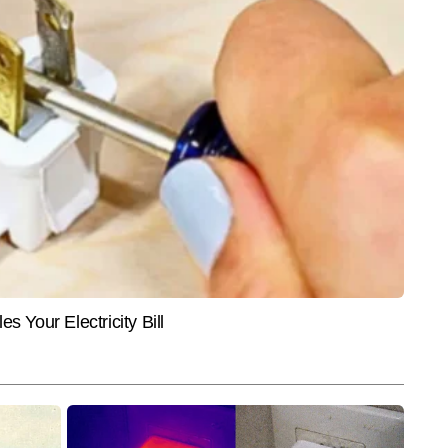
MENT
INDIA
BUSIN
Awards Marathi 2026: रेड
Video:'कफन भी मंजूर, लेकिन आंदोलन से
सरकार 
टार्स की धांसू एंट्री, कौन
पीछे नहीं हटेंगे...'JPSC परीक्षा धांधली
10.6 क
 एक्टर-एक्ट्रेस की ट्रॉफी?
मामले पर देवेंद्र महतो की सरकार को दो-
को ₹3
टूक
 न्यूज डेस्क पर कार्यरत एक सीनियर जर्नलिस्ट हैं, जिन्हें पत्रकारिता में 20 वर्षों का 
ीकियों को समझने और तेजी से प्रस्तुत करने में उनकी विशेष दक्षता है। टीवी पत्रकारिता 
और पढ़ें
 में अनुभव होने के कारण वे समाचारों को बहुआयामी दृष्टिकोण से देखते हैं। देश–दुनिया की 
सप्लेनर और विशेष स्टोरीज तैयार करने में वे सिद्धहस्त हैं। उनकी प्राथमिकता हमेशा यही 
ारीपूर्ण रूप में पाठकों तक पहुंचे। रवि वैश्य अब तक 22,000 से अधिक खबरें लिख 
्स, इंटरव्यू, ग्राउंड रिपोर्ट्स, विश्लेषण और एक्सप्लेनर शामिल हैं।
End of Article