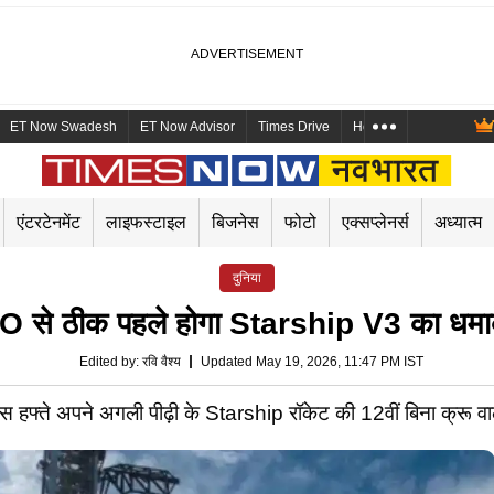
ET Now Swadesh
ET Now Advisor
Times Drive
Health and Me
Mara
एंटरटेनमेंट
लाइफस्टाइल
बिजनेस
फोटो
एक्सप्लेनर्स
अध्यात्म
दुनिया
PO से ठीक पहले होगा Starship V3 का धमाकेद
Edited by
:
रवि वैश्य
Updated May 19, 2026, 11:47 PM IST
ते अपने अगली पीढ़ी के Starship रॉकेट की 12वीं बिना क्रू वाली 