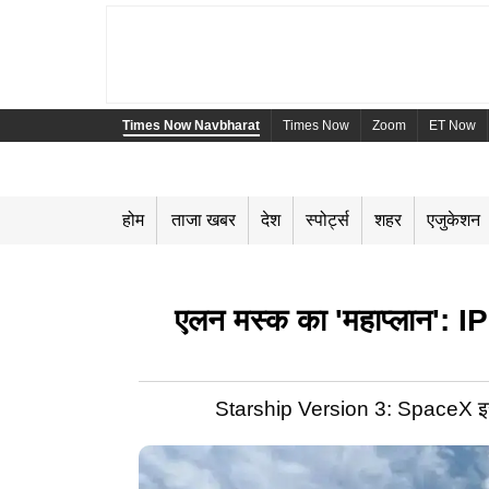
Times Now Navbharat
Times Now
Zoom
ET Now
होम
ताजा खबर
देश
स्पोर्ट्स
शहर
एजुकेशन
एलन मस्क का 'महाप्लान': I
Starship Version 3: SpaceX इस हफ्