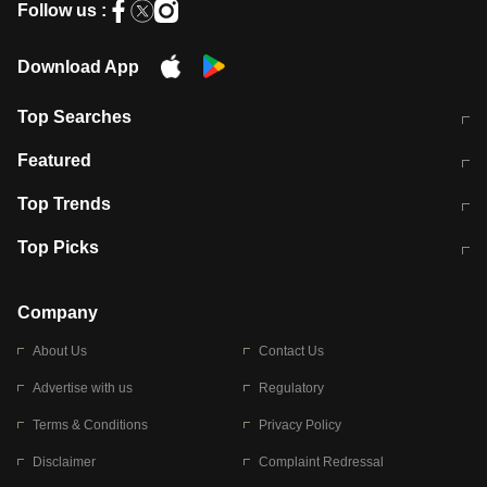
Follow us :
Download App
Top Searches
मुंबई में लगे 'जेन जी' के पोस्टर, लिखा- 'मैं
मानसून में वायरल इंफ्केशन से बचाव करेंगी ये
Featured
विद्यार्थियों के साथ हूं
होममेड़ ड्रिंक
10 अगस्त को विधानसभा का घेराव करेंगे
Pune News: प्राइवेट स्कूल में दर्दनाक
Top Trends
छात्र
हादसा
RBI का नया नियम: अब बैंकों को अपनी सभी
जम्मू-श्रीनगर नेशनल हाईवे पर आज वाहनों
Top Picks
शाखाओं में जमा पर देना होगा एकसमान ब्याज
की आवाजाही पूरी तरह ठप
अगले 14 घंटे दिल्ली-यूपी समेत इन राज्यों में
सोशल मीडिया पर वायरल हुई आईआईटी बॉम्बे
बारिश की चेतावनी
के स्टूडेंट की मार्कशीट
Company
About Us
Contact Us
Advertise with us
Regulatory
Terms & Conditions
Privacy Policy
Disclaimer
Complaint Redressal