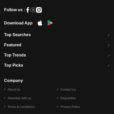
Follow us :
Download App
Top Searches
मुंबई में लगे 'जेन जी' के पोस्टर, लिखा- 'मैं
मानसून में वायरल इंफ्केशन से बचाव करेंगी ये
Featured
विद्यार्थियों के साथ हूं
होममेड़ ड्रिंक
10 अगस्त को विधानसभा का घेराव करेंगे
Pune News: प्राइवेट स्कूल में दर्दनाक
Top Trends
छात्र
हादसा
RBI का नया नियम: अब बैंकों को अपनी सभी
जम्मू-श्रीनगर नेशनल हाईवे पर आज वाहनों
Top Picks
शाखाओं में जमा पर देना होगा एकसमान ब्याज
की आवाजाही पूरी तरह ठप
अगले 14 घंटे दिल्ली-यूपी समेत इन राज्यों में
सोशल मीडिया पर वायरल हुई आईआईटी बॉम्बे
बारिश की चेतावनी
के स्टूडेंट की मार्कशीट
Company
About Us
Contact Us
Advertise with us
Regulatory
Terms & Conditions
Privacy Policy