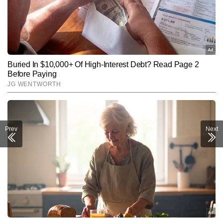
Prev
Next