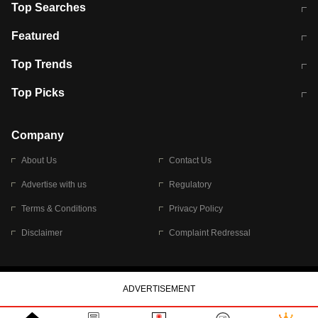
Top Searches
मुंबई में लगे 'जेन जी' के पोस्टर, लिखा- 'मैं
मानसून में वायरल इंफ्केशन से बचाव करेंगी ये
Featured
विद्यार्थियों के साथ हूं
होममेड़ ड्रिंक
10 अगस्त को विधानसभा का घेराव करेंगे
Pune News: प्राइवेट स्कूल में दर्दनाक
Top Trends
छात्र
हादसा
RBI का नया नियम: अब बैंकों को अपनी सभी
जम्मू-श्रीनगर नेशनल हाईवे पर आज वाहनों
Top Picks
शाखाओं में जमा पर देना होगा एकसमान ब्याज
की आवाजाही पूरी तरह ठप
अगले 14 घंटे दिल्ली-यूपी समेत इन राज्यों में
सोशल मीडिया पर वायरल हुई आईआईटी बॉम्बे
बारिश की चेतावनी
के स्टूडेंट की मार्कशीट
Company
About Us
Contact Us
Advertise with us
Regulatory
Terms & Conditions
Privacy Policy
Disclaimer
Complaint Redressal
© 2026 Bennett, Coleman & Company Limited