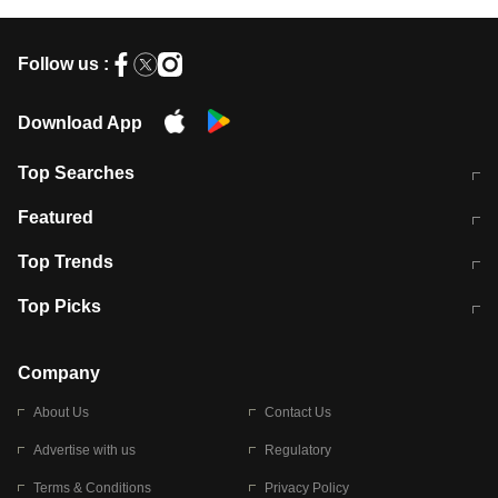
Follow us :
Download App
Top Searches
मुंबई में लगे 'जेन जी' के पोस्टर, लिखा- 'मैं
मानसून में वायरल इंफ्केशन से बचाव करेंगी ये
Featured
विद्यार्थियों के साथ हूं
होममेड़ ड्रिंक
10 अगस्त को विधानसभा का घेराव करेंगे
Pune News: प्राइवेट स्कूल में दर्दनाक
Top Trends
छात्र
हादसा
RBI का नया नियम: अब बैंकों को अपनी सभी
जम्मू-श्रीनगर नेशनल हाईवे पर आज वाहनों
Top Picks
शाखाओं में जमा पर देना होगा एकसमान ब्याज
की आवाजाही पूरी तरह ठप
अगले 14 घंटे दिल्ली-यूपी समेत इन राज्यों में
सोशल मीडिया पर वायरल हुई आईआईटी बॉम्बे
बारिश की चेतावनी
के स्टूडेंट की मार्कशीट
Company
About Us
Contact Us
Advertise with us
Regulatory
Terms & Conditions
Privacy Policy