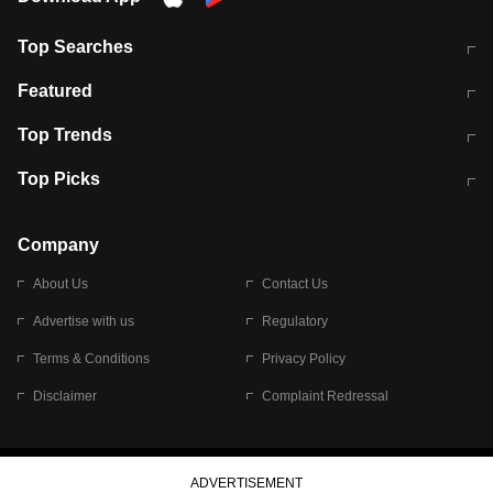
Top Searches
मुंबई में लगे 'जेन जी' के पोस्टर, लिखा- 'मैं
मानसून में वायरल इंफ्केशन से बचाव करेंगी ये
Featured
विद्यार्थियों के साथ हूं
होममेड़ ड्रिंक
10 अगस्त को विधानसभा का घेराव करेंगे
Pune News: प्राइवेट स्कूल में दर्दनाक
Top Trends
छात्र
हादसा
RBI का नया नियम: अब बैंकों को अपनी सभी
जम्मू-श्रीनगर नेशनल हाईवे पर आज वाहनों
Top Picks
शाखाओं में जमा पर देना होगा एकसमान ब्याज
की आवाजाही पूरी तरह ठप
अगले 14 घंटे दिल्ली-यूपी समेत इन राज्यों में
सोशल मीडिया पर वायरल हुई आईआईटी बॉम्बे
बारिश की चेतावनी
के स्टूडेंट की मार्कशीट
Company
About Us
Contact Us
Advertise with us
Regulatory
Terms & Conditions
Privacy Policy
Disclaimer
Complaint Redressal
© 2026 Bennett, Coleman & Company Limited