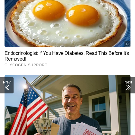
Prev
Next