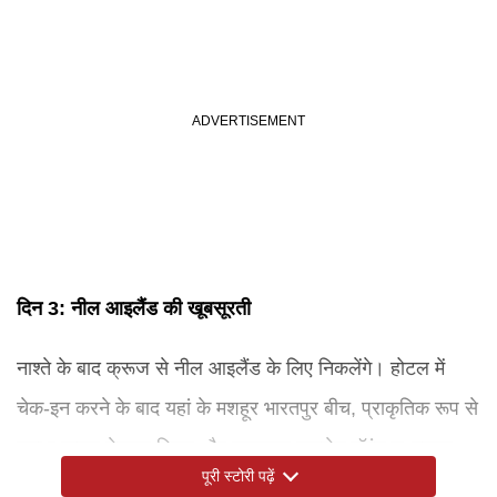
दिन 3: नील आइलैंड की खूबसूरती
नाश्ते के बाद क्रूज से नील आइलैंड के लिए निकलेंगे। होटल में
चेक-इन करने के बाद यहां के मशहूर भारतपुर बीच, प्राकृतिक रूप से
बना शानदार नेचुरल ब्रिज और खूबसूरत सनसेट पॉइंट लक्ष्मणपुर
पूरी स्टोरी पढ़ें
बीच घूमने जाएंगे। शाम का सूर्यास्त यहां बेहद यादगार लगता है। रात