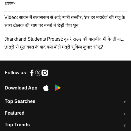
असर?
Video: सावन में क्लासरूम से आई प्यारी तस्वीर, ‘हर हर महादेव’ की गंजू के
साथ ढोलक की थाप पर बच्चों ने छेड़ी शिव धुन
Jharkhand Students Protest: दूसरे राउंड की बातचीत भी बेनतीजा...
छात्रों से मुलाकात के बाद क्या बोले मंत्री सुदिव्य कुमार सोनू?
Follow us :
Download App
Top Searches
मुंबई में लगे 'जेन जी' के पोस्टर, लिखा- 'मैं
मानसून में वायरल इंफ्केशन से बचाव करेंगी ये
Featured
विद्यार्थियों के साथ हूं
होममेड़ ड्रिंक
10 अगस्त को विधानसभा का घेराव करेंगे
Pune News: प्राइवेट स्कूल में दर्दनाक
Top Trends
छात्र
हादसा