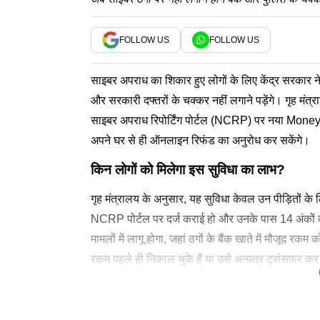
FOLLOW US
FOLLOW US
साइबर अपराध का शिकार हुए लोगों के लिए केंद्र सरकार ने ब
और सरकारी दफ्तरों के चक्कर नहीं लगाने पड़ेंगे। गृह मंत्
साइबर अपराध रिपोर्टिंग पोर्टल (NCRP) पर नया Mon
अपने घर से ही ऑनलाइन रिफंड का अनुरोध कर सकेंगे।
किन लोगों को मिलेगा इस सुविधा का लाभ?
गृह मंत्रालय के अनुसार, यह सुविधा केवल उन पीड़ितों के
NCRP पोर्टल पर दर्ज कराई हो और उनके पास 14 अंकों का
मामलों में लागू होगा, जहां ठगों के बैंक खाते में मौजूद 
रकम पहले ही निकाल चुके हैं या उसे अन्यत्र ट्रांसफर कर च
पैसे की राशि के आधार पर रिफंड प्रक्रिया को तीन अलग-अलग
दूसरी श्रेणी उन मामलों की है, जहां कुल फ्रीज राशि 50 ह
तीसरी श्रेणी में वे मामले आते हैं, जहां किसी एक बैंक खाते
रिफंड के लिए आवेदन करने हेतु पीड़ितों को आधिकारिक
इसके बाद “Raise Refund Request” विकल्प चुनकर 14
पीड़ित द्वारा आवेदन जमा करने के बाद संबंधित पुलिस ट
गृह मंत्रालय ने स्पष्ट किया है कि यह पूरी प्रक्रिया पूरी 
पो
तीन श्रेणियों में बांटी गई रिफंड प्रक्रिया
ऐसे करें ऑनलाइन आवेदन
पुलिस और बैंक मिलकर पूरी करेंगे प्रक्रिया
दलालों से रहें सावधान
🚨 Important Information