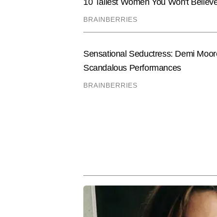
नवीनतम टेक इनोवेशन पर लगातार काम कर
प्रैक्टिकल सॉल्यूशंस खोजने में उनकी
Hindi News
Tech-Gadgets