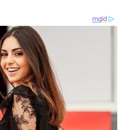
ी ने इतना दमदार प्रदर्शन किया कि उनको इग्नोर ही नहीं किया जा सकता था।
 खुद चयन किया है। गौरतलब है कि मात्र 15 साल और 71 दिन की उम्र में वैभव
ा क्रिकेटर बन गए हैं। उन्होंने महान सचिन तेंदुलकर का रिकॉर्ड तोड़ा है। भारतीय
लेगी। इसके बाद 1 से 11 जुलाई के बीच इंग्लैंड के खिलाफ पांच मैचों की टी20
टीम में तीन दिसंबर 2023 के बाद पहली बार वापसी हुई है।
TRAVEL
SPOR
ket Opening: RBI के
अरुणाचल घूमने का बना नया बहाना, ग्लॉ
IRE v
ला बाजार का मूड, Sensex में
झील को मिला अंतरराष्ट्रीय सम्मान
वर्ल्ड
 तेजी
अब बचा
ें स्पोर्ट्स और ट्रेडिंग कंटेंट लिखतें हैं। जर्नलिज्म में मास्टर्स की डिग्री हासिल करने 