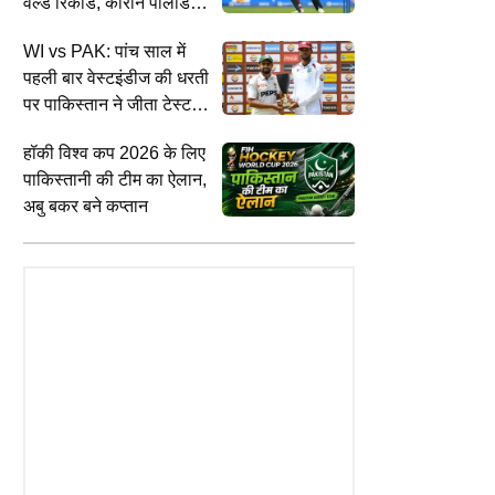
वर्ल्ड रिकॉर्ड, कीरोन पोलार्ड
को पीछे छोड़ बने पहले
WI vs PAK: पांच साल में
बल्लेबाज
पहली बार वेस्टइंडीज की धरती
पर पाकिस्तान ने जीता टेस्ट
मैच, सीरीज 1-1 से की बराबर
हॉकी विश्व कप 2026 के लिए
पाकिस्तानी की टीम का ऐलान,
अबु बकर बने कप्तान
UTILITY NEWS
I
TS
रिजर्व्ड स्पेशल ट्रेनों का किराया रेगुलर से
U
s AFG ODI: बारिश के चलते टूटा
ज्यादा क्यों होता है? रेल मंत्री अश्विनी वैष्णव
क
 कप 2027 में सीधा एंट्री का सपना,
ने संसद में दी पूरी जानकारी
श
 है केवल एक कठिन रास्ता