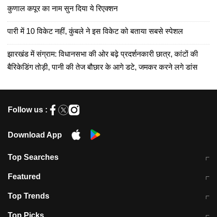
कुणाल कपूर का नाम सुन दिया ये रिएक्शन
पारी में 10 विकेट नहीं, कुंबले ने इस विकेट को बताया सबसे स्पेशल
झारखंड में संग्राम: विधानसभा की ओर बढ़े प्रदर्शनकारी छात्र, कांटों की
बैरिकेडिंग तोड़ी, पानी की तेज बौछार के आगे डटे, जमकर करने लगे डांस
Follow us :
Download App
Top Searches
मुंबई में लगे 'जेन जी' के पोस्टर, लिखा- 'मैं
मानसून में वायरल इंफ्केशन से बचाव करेंगी ये
Featured
विद्यार्थियों के साथ हूं
होममेड़ ड्रिंक
10 अगस्त को विधानसभा का घेराव करेंगे
Pune News: प्राइवेट स्कूल में दर्दनाक
Top Trends
छात्र
हादसा
RBI का नया नियम: अब बैंकों को अपनी सभी
जम्मू-श्रीनगर नेशनल हाईवे पर आज वाहनों
Top Picks