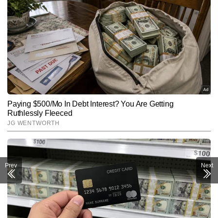
Prev
Next