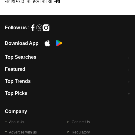
सतीश मराठा की हत्या की साजिश
Follow us :
Download App
Top Searches
मुंबई में लगे 'जेन जी' के पोस्टर, लिखा- 'मैं
मानसून में वायरल इंफ्केशन से बचाव करेंगी ये
Featured
विद्यार्थियों के साथ हूं
होममेड़ ड्रिंक
10 अगस्त को विधानसभा का घेराव करेंगे
Pune News: प्राइवेट स्कूल में दर्दनाक
Top Trends
छात्र
हादसा
RBI का नया नियम: अब बैंकों को अपनी सभी
जम्मू-श्रीनगर नेशनल हाईवे पर आज वाहनों
Top Picks
शाखाओं में जमा पर देना होगा एकसमान ब्याज
की आवाजाही पूरी तरह ठप
अगले 14 घंटे दिल्ली-यूपी समेत इन राज्यों में
सोशल मीडिया पर वायरल हुई आईआईटी बॉम्बे
बारिश की चेतावनी
के स्टूडेंट की मार्कशीट
Company
About Us
Contact Us
Advertise with us
Regulatory