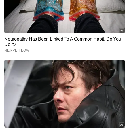
रहेगा।
Hindi News
Spirituality
End of Article
मोहित तिवारी
AUTHOR
मोहित तिवारी को पत्रकारिता के क्षेत्र में 10 साल का अनुभव है। इन्होंने अपने 
करियर की शुरुआत प्रतिष्ठित न्यूजपेपर में फील्ड रिपोर्टिंग से की थी। मोहित ने 
प्रिंट, टीवी और डिजिटल तीनों प्लेटफॉर्म पर काम किया है। देश-विदेश, 
और पढ़ें
लाइफस्टाइल, धर्म और आध्यात्मिक विषयों में गहरी रुचि रखने वाले मोहित ने ज्योतिष 
का भी व्यापक अध्ययन किया है। मोहित के आलेख लाइफस्टाइल, हेल्थ, न्यूज, धर्म, 
ज्योतिष आदि विषयों पर गहरी शोध और प्रामाणिकता पर आधारित होते हैं और इन 
Follow Us:
विषयों पर वह 12,000 से अधिक आर्टिकल लिख चुके हैं।
Subscribe to our daily Newsletter!