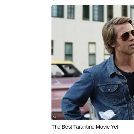
को आकर्षित करते हैं।
ENTERTAINMENT
ENTERTAIN
Lock UPP 2: श्रेया कालरा की जीत से
The Traitor
झूम उठीं Shilpa Shinde, पोस्ट शेयर कर
हैं Mallika
बोलीं- मैं बहुत खुश हूं...
की बताई वज
मोहित तिवारी
AUTHOR
मोहित तिवारी को पत्रकारिता के क्षेत्र
रिपोर्टिंग से की थी। मोहित ने प्रिंट
आध्यात्मिक विषयों में गहरी रुचि रखन
हेल्थ, न्यूज, धर्म, ज्योतिष आदि विष