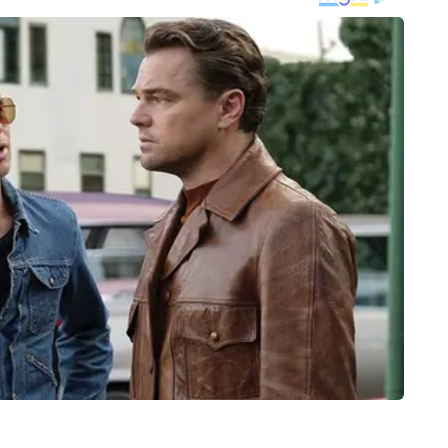
MENT
CITIES
WORL
s 2: सबसे ज्यादा फीस ले रही
रुद्रप्रयाग में भारी बारिश से तबाही: गदेरे में
मेक्सि
 Sherawat, 'बिग बॉस' ना करने
उफान से केदारनाथ हाईवे पर मलबे का ढेर,
मीडिया
ह
कई वाहन दबे; यातायात प्रभावित
कार्टे
 में 10 साल का अनुभव है। इन्होंने अपने करियर की शुरुआत प्रतिष्ठित न्यूजपेपर में फील्ड 
, टीवी और डिजिटल तीनों प्लेटफॉर्म पर काम किया है। देश-विदेश, लाइफस्टाइल, धर्म और 
और पढ़ें
े वाले मोहित ने ज्योतिष का भी व्यापक अध्ययन किया है। मोहित के आलेख लाइफस्टाइल, 
यों पर गहरी शोध और प्रामाणिकता पर आधारित होते हैं और इन विषयों पर वह 12,000 से 