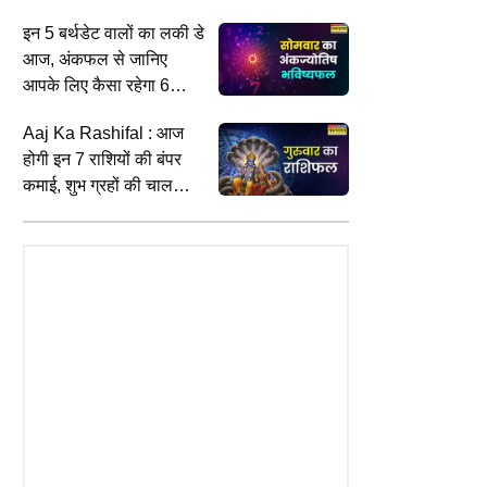
मुहूर्त कब है; जानिए पंचांग से
इन 5 बर्थडेट वालों का लकी डे
आज, अंकफल से जानिए
आपके लिए कैसा रहेगा 6
अगस्त
Aaj Ka Rashifal : आज
होगी इन 7 राशियों की बंपर
कमाई, शुभ ग्रहों की चाल
D
WORLD
C
बनाएगी मालामाल
को: लाइवस्ट्रीम के दौरान सोशल
टेलीप्रॉम्प्टर में खराबी के बाद कनाडाई PM
र
 इन्फ्लुएंसर की गोली मारकर हत्या,
ने ट्रंप का मजाक उड़ाया, कहा- 'मैं इसे
भ
ल का हाथ
साजिश नहीं मानता'
द