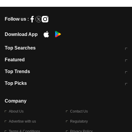
Follow us :
Download App
Top Searches
मुंबई में लगे 'जेन जी' के पोस्टर, लिखा- 'मैं
मानसून में वायरल इंफ्केशन से बचाव करेंगी ये
Featured
विद्यार्थियों के साथ हूं
होममेड़ ड्रिंक
10 अगस्त को विधानसभा का घेराव करेंगे
Pune News: प्राइवेट स्कूल में दर्दनाक
Top Trends
छात्र
हादसा
RBI का नया नियम: अब बैंकों को अपनी सभी
जम्मू-श्रीनगर नेशनल हाईवे पर आज वाहनों
Top Picks
शाखाओं में जमा पर देना होगा एकसमान ब्याज
की आवाजाही पूरी तरह ठप
अगले 14 घंटे दिल्ली-यूपी समेत इन राज्यों में
सोशल मीडिया पर वायरल हुई आईआईटी बॉम्बे
बारिश की चेतावनी
के स्टूडेंट की मार्कशीट
Company
About Us
Contact Us
Advertise with us
Regulatory
Terms & Conditions
Privacy Policy