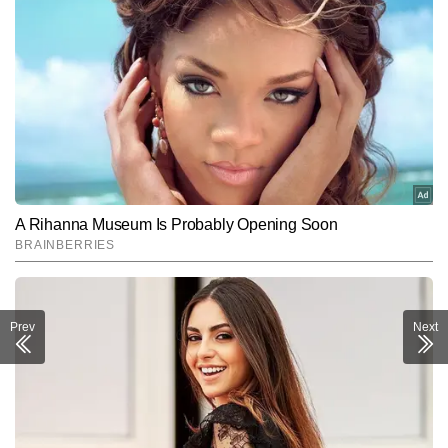
Prev
Next