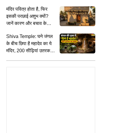
समझाया वैराग्य का गहरा अर्थ
र
मंदिर पवित्र होता है, फिर
इसकी परछाई अशुभ क्यों?
जानें कारण और बचाव के
उपाय
Shiva Temple: घने जंगल
के बीच छिपा है महादेव का ये
मंदिर, 200 सीढ़ियां उतरकर
होते हैं भगवान शिव के दर्शन
TS
BUSINESS
C
s SL Test Series: चोटिल साई
UPI यूजर्स के लिए कोई चार्ज नहीं, तो
'
न की जगह किसे मिल सकती है
व्यापारियों के लिए अधिकांश लेनदेन रहेंगे
ए
 टेस्ट टीम में जगह
निःशुल्क; सरकार ने कर दिया क्लियर
क