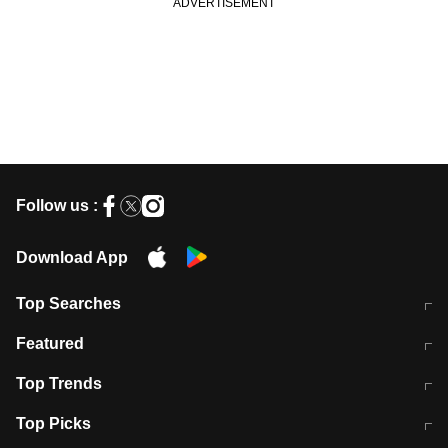
Follow us :
Download App
Top Searches
मुंबई में लगे 'जेन जी' के पोस्टर, लिखा- 'मैं
मानसून में वायरल इंफ्केशन से बचाव करेंगी ये
Featured
विद्यार्थियों के साथ हूं
होममेड़ ड्रिंक
10 अगस्त को विधानसभा का घेराव करेंगे
Pune News: प्राइवेट स्कूल में दर्दनाक
Top Trends
छात्र
हादसा
RBI का नया नियम: अब बैंकों को अपनी सभी
जम्मू-श्रीनगर नेशनल हाईवे पर आज वाहनों
Top Picks
शाखाओं में जमा पर देना होगा एकसमान ब्याज
की आवाजाही पूरी तरह ठप