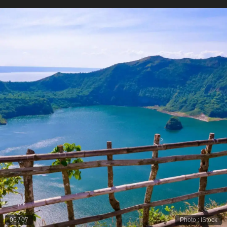
06
/
07
Photo
:
IStock