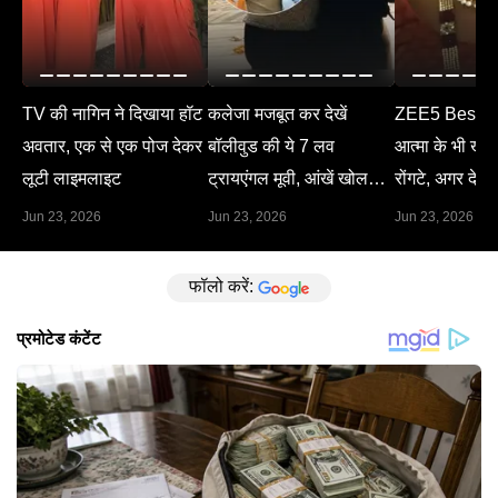
TV की नागिन ने दिखाया हॉट
कलेजा मजबूत कर देखें
ZEE5 Best M
अवतार, एक से एक पोज देकर
बॉलीवुड की ये 7 लव
आत्मा के भी खड़े 
लूटी लाइमलाइट
ट्रायएंगल मूवी, आंखें खोल
रोंगटे, अगर देख 
देगा हर सीन
Jun 23, 2026
Jun 23, 2026
Jun 23, 2026
फॉलो करें: