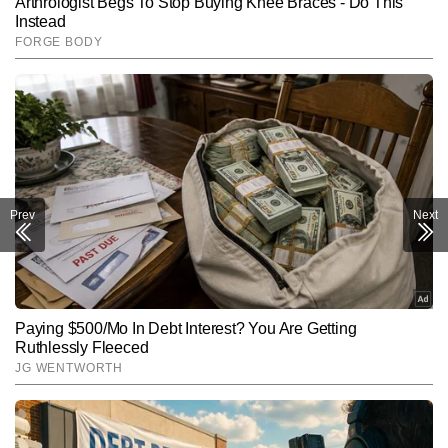
Prev
Next