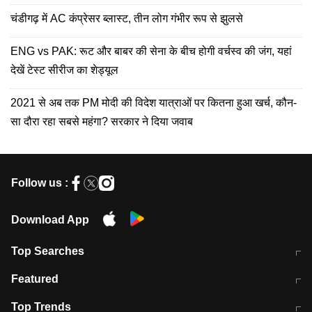
चंडीगढ़ में AC कंप्रेसर ब्लास्ट, तीन लोग गंभीर रूप से झुलसे
ENG vs PAK: रूट और बाबर की सेना के बीच होगी वर्चस्व की जंग, यहां
देखें टेस्ट सीरीज का शेड्यूल
2021 से अब तक PM मोदी की विदेश यात्राओं पर कितना हुआ खर्च, कौन-
सा दौरा रहा सबसे महंगा? सरकार ने दिया जवाब
Follow us :
Download App
Top Searches
मुंबई में लगे 'जेन जी' के पोस्टर, लिखा- 'मैं
मानसून में वायरल इंफ्केशन से बचाव करेंगी ये
Featured
विद्यार्थियों के साथ हूं
होममेड़ ड्रिंक
10 अगस्त को विधानसभा का घेराव करेंगे
Pune News: प्राइवेट स्कूल में दर्दनाक
Top Trends