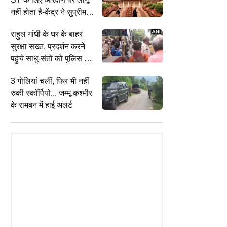
नहीं होता है-केंद्र ने सुप्रीम
े
कोर्ट में कहा, जानें पूरा मामला
राहुल गांधी के घर के बाहर
सुरक्षा सख्त, प्रदर्शन करने
पहुंचे साधु-संतों को पुलिस ने
हिरासत में लिया
3 गोलियां चलीं, फिर भी नहीं
रुकी स्कॉर्पियो... जम्मू कश्मीर
के रामबन में हाई अलर्ट
TYLE
VIRAL
E
चले थे मलेरिया, पैराशूट से गिरानी
VIDEO: ऑटो ड्राइवर के लिए खरीदी
झ
िल्लियां; जानिए किस्सा सबसे अजीब
आइसक्रीम, लड़की की दरियादिली ने जीता
क
ी मिशन का
सोशल मीडिया यूजर्स का दिल
क